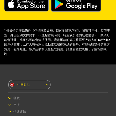
* 根據特定交易條件（包括匯款金額、目的地國家/地區、貨幣可用性、監管事
宜、身份證明文件要求、代理點營業時間、時差或所選的延遲選項），款項可
能會延遲，或服務可能會無法使用。流動匯款的款項將匯至收款人的 mWallet
賬戶供應商，以存入與收款人流動電話號碼連結的賬戶。可能收取額外第三方
費用，包括短訊、賬戶超額和現金提取費用。請查看匯款表格，了解相關限
制。
中国香港
匯款
匯款
支援
收款
常見問題
快速連結
如何註冊