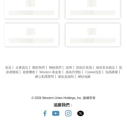
首頁
企業資訊
關於我們
聯絡我們
說明
防欺詐意識
報告安全錯誤
投
資者關係
就業機會
Western 基金會
成為代理點
Cookie信息
知識產權
網上私隱聲明
條款及細則
網站地圖
© 2026 Western Union Holdings, Inc. 版權所有
追蹤我們
：