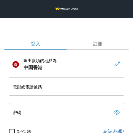
登入
註冊
匯出款項的地點為
中国香港
電郵或電話號碼
電
郵
或
電
密碼
話
號
密
碼
碼
忘記密碼?
記住我