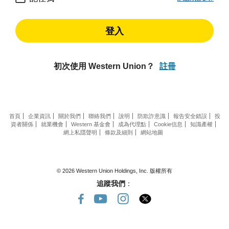
登入
初次使用 Western Union？
註冊
首頁
企業資訊
關於我們
聯絡我們
說明
防欺詐意識
報告安全錯誤
投
資者關係
就業機會
Western 基金會
成為代理點
Cookie信息
知識產權
網上私隱聲明
條款及細則
網站地圖
© 2026 Western Union Holdings, Inc. 版權所有
追蹤我們
：