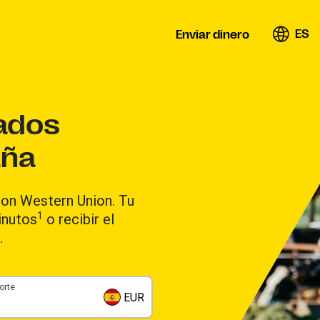
ES
Enviar dinero
tados
aña
con Western Union. Tu
1
inutos
o recibir el
.
orte
EUR