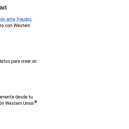
dad
ión ante fraudes
ero con Western
atos para crear un
damente desde tu
®
ción Western Union
.