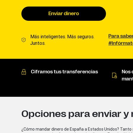
Enviar dinero
Más inteligentes. Más seguros.
Para sabe
Juntos.
#Infórma
Ciframos tus transferencias
Nos
mant
Opciones para enviar y 
¿Cómo mandar dinero de España a Estados Unidos? Tanto si 