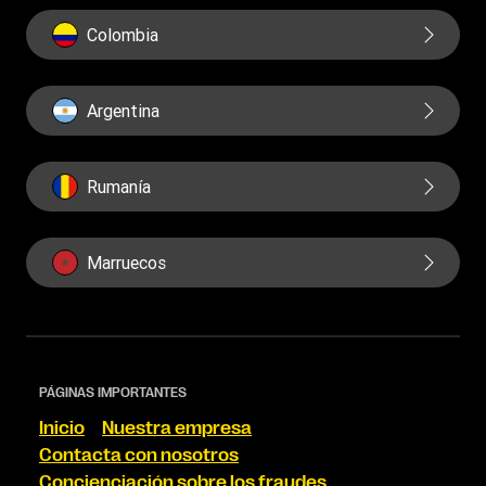
Lista de precios
Colombia
Informe Público CbCR de la UE
Argentina
Rumanía
Marruecos
PÁGINAS IMPORTANTES
Inicio
Nuestra empresa
Contacta con nosotros
Concienciación sobre los fraudes