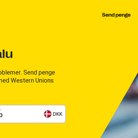
Send penge
alu
roblemer. Send penge
n med Western Unions
b
DKK