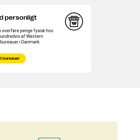
d personligt
 overføre penge fysisk hos
hundredvis af Western
-bureauer i Danmark.
d bureauer