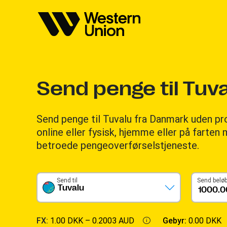
Send penge til Tuv
Send penge til Tuvalu fra Danmark uden p
online eller fysisk, hjemme eller på farte
betroede pengeoverførselstjeneste.
Send til
Send belø
Tuvalu
FX:
1.00 DKK –
0.2003 AUD
Gebyr:
0.00 DKK