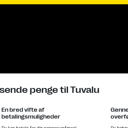
 sende penge til Tuvalu
En bred vifte af
Genne
betalingsmuligheder
overfø