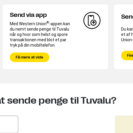
Send via app
Sen
®
Med Western Union
-appen kan
du nemt sende penge til Tuvalu
Du kan
når og hvor som helst og spore
et af 
transaktionen med blot et par
Union
tryk på din mobiltelefon.
Fin
Få mere at vide
t sende penge til Tuvalu?