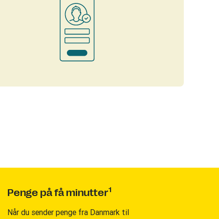
1
Penge på få minutter
Når du sender penge fra Danmark til