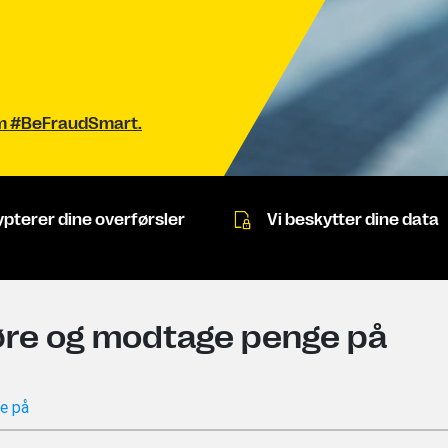
om #BeFraudSmart.
ypterer dine overførsler
Vi beskytter dine data
re og modtage penge på
e på