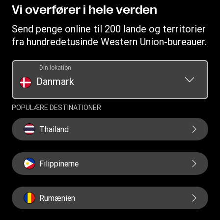
Download app
Erklæring om beskyttelse af personlige oplysninger
Vi overfører i hele verden
Vilkår og betingelser
Send penge online til 200 lande og territorier
Vilkår og betingelser for mobilapp
fra hundredetusinde Western Union-bureauer.
Din lokation
Danmark
POPULÆRE DESTINATIONER
Thailand
Filippinerne
Rumænien