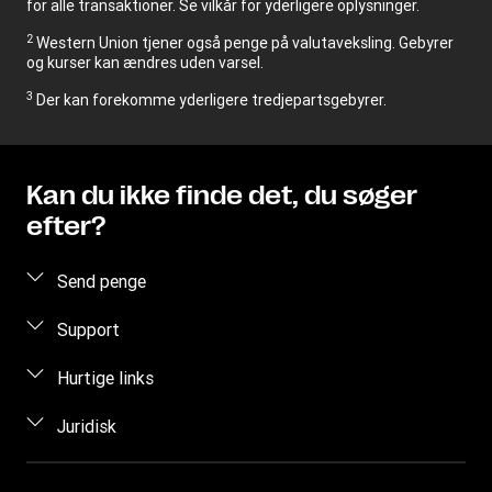
for alle transaktioner. Se vilkår for yderligere oplysninger.
2
Western Union tjener også penge på valutaveksling. Gebyrer
og kurser kan ændres uden varsel.
3
Der kan forekomme yderligere tredjepartsgebyrer.
Kan du ikke finde det, du søger
efter?
Send penge
Send penge online
Support
Send penge fra et bureau
FAQ
Hurtige links
Anslå pris
Kontakt os
Log ind/Tilmeld
Juridisk
Sporing af overførsel
Forebyggelse mod svindel
Bliv en agent
Find bureauer
Immaterielle rettigheder
Anmodning om individuelle rettigheter