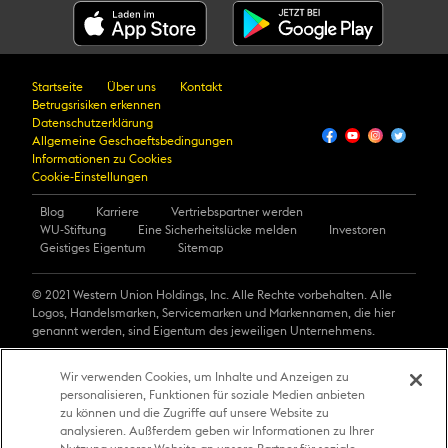
Startseite
Über uns
Kontakt
Betrugsrisiken erkennen
Datenschutzerklärung
Allgemeine Geschaeftsbedingungen
Informationen zu Cookies
Cookie-Einstellungen
Blog
Karriere
Vertriebspartner werden
WU-Stiftung
Eine Sicherheitslücke melden
Investoren
Geistiges Eigentum
Sitemap
© 2021 Western Union Holdings, Inc. Alle Rechte vorbehalten. Alle
Logos, Handelsmarken, Servicemarken und Markennamen, die hier
genannt werden, sind Eigentum des jeweiligen Unternehmens.
Digital Banking Service wird von der Western Union International Bank
Wir verwenden Cookies, um Inhalte und Anzeigen zu
GmbH angeboten. Die Western Union International Bank GmbH,
personalisieren, Funktionen für soziale Medien anbieten
firmierend als Western Union International Bank, ist in Österreich von
zu können und die Zugriffe auf unsere Website zu
der Österreichischen Finanzmarktaufsicht zugelassen.
analysieren. Außferdem geben wir Informationen zu Ihrer