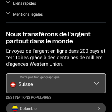
Foire aux questions
Liens rapides
Calculer un prix
Nous contacter
Se connecter / S’inscrire
Mentions légales
Suivre un transfert
Sensibilisation aux fraudes
Devenir agent
Points de vente
Propriété intellectuelle
Demande de droits individuels
WU Business Solutions
Télécharger l’application
Déclaration de Confidentialité
Nous transférons de l'argent
Demande d'historique de transfert
Convertisseur de devises
partout dans le monde
Conditions d’utilisation
Informations sur les cookies
Envoyez de l'argent en ligne dans 200 pays et
territoires grâce à des centaines de milliers
d'agences Western Union.
Votre position géographique
Suisse
DESTINATIONS POPULAIRES
Colombie