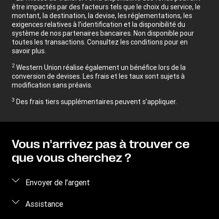
être impactés par des facteurs tels que le choix du service, le
montant, la destination, la devise, les réglementations, les
exigences relatives à l’identification et la disponibilité du
système de nos partenaires bancaires. Non disponible pour
toutes les transactions. Consultez les conditions pour en
savoir plus.
2
Western Union réalise également un bénéfice lors de la
conversion de devises. Les frais et les taux sont sujets à
modification sans préavis.
3
Des frais tiers supplémentaires peuvent s’appliquer.
Vous n'arrivez pas à trouver ce
que vous cherchez ?
Envoyer de l’argent
Envoyer de l’argent en ligne
Assistance
Envoyer de l’argent en personne