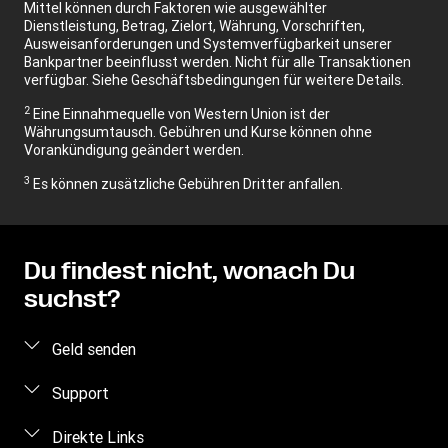
Mittel können durch Faktoren wie ausgewählter
Dienstleistung, Betrag, Zielort, Währung, Vorschriften,
Ausweisanforderungen und Systemverfügbarkeit unserer
Bankpartner beeinflusst werden. Nicht für alle Transaktionen
verfügbar. Siehe Geschäftsbedingungen für weitere Details.
2
Eine Einnahmequelle von Western Union ist der
Währungsumtausch. Gebühren und Kurse können ohne
Vorankündigung geändert werden.
3
Es können zusätzliche Gebühren Dritter anfallen.
Du findest nicht, wonach Du
suchst?
Geld senden
Geld online senden
Support
Geld persönlich senden
Häufig gestellte Fragen
Direkte Links