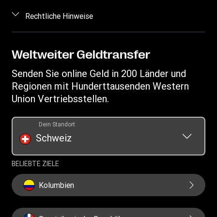
Preis berechnen
Kontakt
Einloggen/Registrieren
Rechtliche Hinweise
Geldtransfer nachverfolgen
Betrugsrisiken erkennen
Vertriebspartner werden
Standorte finden
Geistiges Eigentum
Anfragen im Zusammenhang mit Persönlichkeitsrechten
WU Business Solutions
App herunterladen
Datenschutzerklärung
Weltweiter Geldtransfer
Auflistung der Transaktionshistorie
Währungsrechner
Allgemeine Geschäftsbedingungen
Senden Sie online Geld in 200 Länder und
Informationen zu Cookies
Regionen mit Hunderttausenden Western
Union Vertriebsstellen.
Dein Standort
Schweiz
BELIEBTE ZIELE
Kolumbien