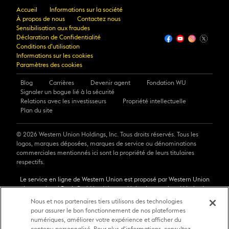
Accueil
Informations sur la société
À propos de nous
Contactez nous
Sensibilisation aux fraudes
Déclaration de Confidentialité
Conditions d’utilisation
Informations sur les cookies
Paramètres des cookies
Blog
Carrières
Devenir agent
Fondation WU
Signaler un bogue lié à la sécurité
Relations avec les investisseurs
Propriété intellectuelle
Plan du site
© 2026 Western Union Holdings, Inc. Tous droits réservés. Tous les
logos, marques déposées, marques de service ou dénominations
commerciales mentionnés ici sont la propriété de leurs titulaires
respectifs.
Le service en ligne de Western Union est proposé par Western Union
International Bank GmbH et Western Union International Limited.
Western Union International Bank GmbH, exerçant sous le nom de
Nous et nos partenaires tiers utilisons des technologies
Western Union International Bank, est titulaire d’une licence délivrée
pour assurer le bon fonctionnement de nos plateformes
par l’autorité autrichienne de supervision financière (FMA) sise en
numériques, améliorer votre expérience et afficher du
Autriche.