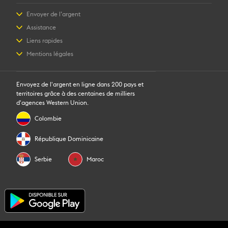
Envoyer de l’argent
Envoyer de l’argent en ligne
Assistance
Envoyer de l’argent en personne
Foire aux questions
Liens rapides
Calculer un prix
Nous contacter
Se connecter / S’inscrire
Mentions légales
Suivre un transfert
Sensibilisation aux fraudes
Devenir agent
Points de vente
Propriété intellectuelle
Demande de droits individuels
WU Business Solutions
Télécharger l’application
Déclaration de Confidentialité
Demande d'historique de transfert
Convertisseur de devises
Envoyez de l'argent en ligne dans 200 pays et
Conditions d’utilisation
territoires grâce à des centaines de milliers
Informations sur les cookies
d'agences Western Union.
Colombie
République Dominicaine
Serbie
Maroc