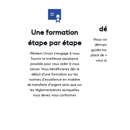
Kit de
démarra
Une formation
Nous vous proposons un
étape par étape
démarrage gratuit pou
guider tout au long de l
Western Union s’engage à vous
place de votre nouveau s
fournir la meilleure assistance
vous aider à accroître
possible pour vous aider à vous
notoriété.
lancer. Vous bénéficierez dès le
début d’une formation sur les
normes d’excellence en matière
de transferts d’argent ainsi que sur
les réglementations auxquelles
vous devez vous conformer.