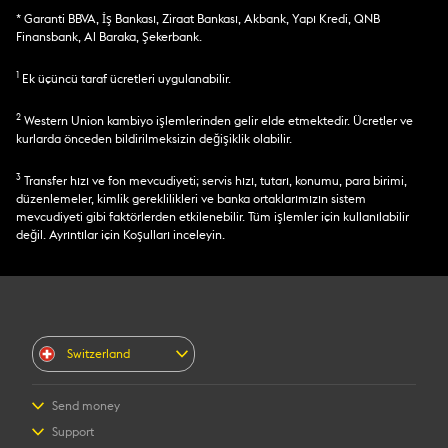
* Garanti BBVA, İş Bankası, Ziraat Bankası, Akbank, Yapı Kredi, QNB
Finansbank, Al Baraka, Şekerbank.
1
Ek üçüncü taraf ücretleri uygulanabilir.
2
Western Union kambiyo işlemlerinden gelir elde etmektedir. Ücretler ve
kurlarda önceden bildirilmeksizin değişiklik olabilir.
3
Transfer hızı ve fon mevcudiyeti; servis hızı, tutarı, konumu, para birimi,
düzenlemeler, kimlik gereklilikleri ve banka ortaklarımızın sistem
mevcudiyeti gibi faktörlerden etkilenebilir. Tüm işlemler için kullanılabilir
değil. Ayrıntılar için Koşulları inceleyin.
Switzerland
Send money
Send money online
Support