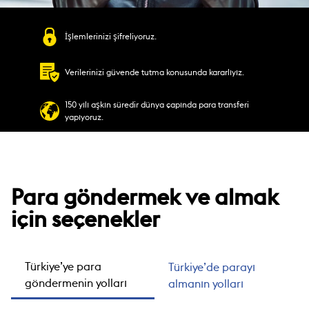
İşlemlerinizi şifreliyoruz.
Verilerinizi güvende tutma konusunda kararlıyız.
150 yılı aşkın süredir dünya çapında para transferi
yapıyoruz.
Para göndermek ve almak
için seçenekler
Türkiye’ye para
Türkiye’de parayı
göndermenin yolları
almanın yolları