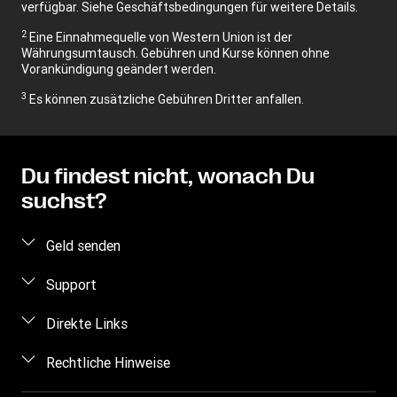
verfügbar. Siehe Geschäftsbedingungen für weitere Details.
2
Eine Einnahmequelle von Western Union ist der
Währungsumtausch. Gebühren und Kurse können ohne
Vorankündigung geändert werden.
3
Es können zusätzliche Gebühren Dritter anfallen.
Du findest nicht, wonach Du
suchst?
Geld senden
Geld online senden
Support
Geld persönlich senden
Häufig gestellte Fragen
Direkte Links
Preis berechnen
Kontakt
Einloggen/Registrieren
Rechtliche Hinweise
Geldtransfer nachverfolgen
Betrugsrisiken erkennen
Vertriebspartner werden
Standorte finden