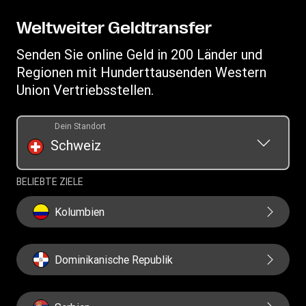
Geistiges Eigentum
Anfragen im Zusammenhang mit Persönlichkeitsrechten
WU Business Solutions
App herunterladen
Datenschutzerklärung
Weltweiter Geldtransfer
Auflistung der Transaktionshistorie
Währungsrechner
Allgemeine Geschäftsbedingungen
Senden Sie online Geld in 200 Länder und
Informationen zu Cookies
Regionen mit Hunderttausenden Western
Union Vertriebsstellen.
Dein Standort
Schweiz
BELIEBTE ZIELE
Kolumbien
Dominikanische Republik