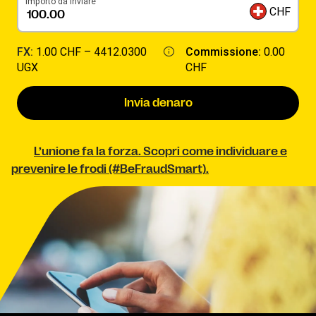
Importo da inviare
CHF
FX:
1.00 CHF –
4412.0300
Commissione:
0.00
UGX
CHF
Invia denaro
L’unione fa la forza. Scopri come individuare e
prevenire le frodi (#BeFraudSmart).