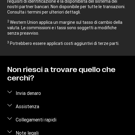
requisiti di identificazione e la disponibilità del sistema dei
nostri partner bancari. Non disponibile per tutte le transazioni.
Consulta i termini per ulteriori dettagli.
2
Western Union applica un margine sul tasso di cambio della
valuta. Le commissioni e i tassi sono soggetti a modifiche
senza preavviso.
3
Potrebbero essere applicati costi aggiuntivi di terze parti.
Non riesci a trovare quello che
cerchi?
Invia denaro
Invia denaro online
Assistenza
Invia denaro di persona
Domande frequenti
Collegamenti rapidi
Stima del prezzo
Contattaci
Accedi/Registrati
Note legali
Traccia trasferimento