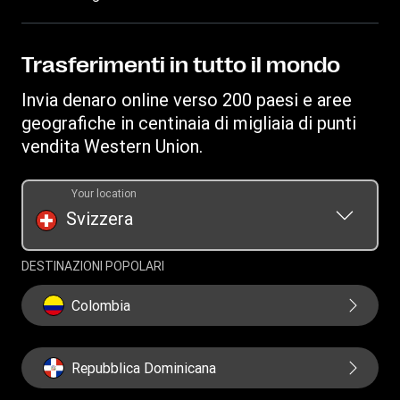
Informazioni sulle frodi
Diventa un agente
Trova agenzie
Proprietà intellettuale
Richiesta inerente ai diritti individuali
WU Business Solutions
Scarica app
Informativa Sulla Privacy
Trasferimenti in tutto il mondo
Richiesta cronologia dei trasferimenti
Convertitore di valuta
Termini e Condizioni
Invia denaro online verso 200 paesi e aree
Informazioni sui cookie
geografiche in centinaia di migliaia di punti
vendita Western Union.
Your location
Svizzera
DESTINAZIONI POPOLARI
Colombia
Repubblica Dominicana