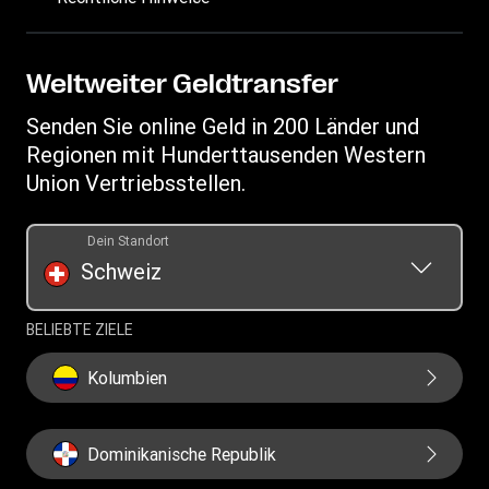
Geldtransfer nachverfolgen
Betrugsrisiken erkennen
Vertriebspartner werden
Standorte finden
Geistiges Eigentum
Anfragen im Zusammenhang mit Persönlichkeitsrechten
WU Business Solutions
App herunterladen
Datenschutzerklärung
Weltweiter Geldtransfer
Auflistung der Transaktionshistorie
Währungsrechner
Allgemeine Geschäftsbedingungen
Senden Sie online Geld in 200 Länder und
Informationen zu Cookies
Regionen mit Hunderttausenden Western
Union Vertriebsstellen.
Dein Standort
Schweiz
BELIEBTE ZIELE
Kolumbien
Dominikanische Republik