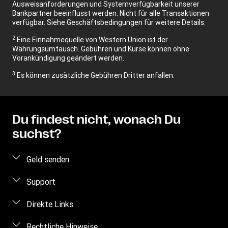
Ausweisanforderungen und Systemverfügbarkeit unserer
Bankpartner beeinflusst werden. Nicht für alle Transaktionen
verfügbar. Siehe Geschäftsbedingungen für weitere Details.
2
Eine Einnahmequelle von Western Union ist der
Währungsumtausch. Gebühren und Kurse können ohne
Vorankündigung geändert werden.
3
Es können zusätzliche Gebühren Dritter anfallen.
Du findest nicht, wonach Du
suchst?
Geld senden
Geld online senden
Support
Geld persönlich senden
Häufig gestellte Fragen
Direkte Links
Preis berechnen
Kontakt
Einloggen/Registrieren
Rechtliche Hinweise