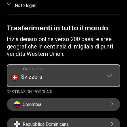
Contattaci
Accedi/Registrati
Note legali
Traccia trasferimento
Informazioni sulle frodi
Diventa un agente
Trova agenzie
Proprietà intellettuale
Richiesta inerente ai diritti individuali
WU Business Solutions
Scarica app
Informativa Sulla Privacy
Trasferimenti in tutto il mondo
Richiesta cronologia dei trasferimenti
Convertitore di valuta
Termini e Condizioni
Invia denaro online verso 200 paesi e aree
Informazioni sui cookie
geografiche in centinaia di migliaia di punti
vendita Western Union.
Your location
Svizzera
DESTINAZIONI POPOLARI
Colombia
Repubblica Dominicana