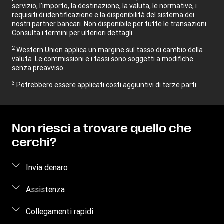
servizio, l’importo, la destinazione, la valuta, le normative, i
requisiti di identificazione e la disponibilità del sistema dei
nostri partner bancari. Non disponibile per tutte le transazioni.
Consulta i termini per ulteriori dettagli.
2
Western Union applica un margine sul tasso di cambio della
valuta. Le commissioni e i tassi sono soggetti a modifiche
senza preavviso.
3
Potrebbero essere applicati costi aggiuntivi di terze parti.
Non riesci a trovare quello che
cerchi?
Invia denaro
Invia denaro online
Assistenza
Invia denaro di persona
Domande frequenti
Collegamenti rapidi
Stima del prezzo