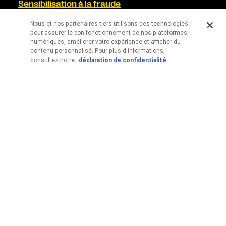
Sensibilisation à la fraude
Déclaration de confidentialité
Nous et nos partenaires tiers utilisons des technologies
Conditions générales
pour assurer le bon fonctionnement de nos plateformes
numériques, améliorer votre expérience et afficher du
TROUVEZ-NOUS SUR LES RÉSEAUX SOCIAUX
contenu personnalisé. Pour plus d'informations,
consultez notre
déclaration de confidentialité
Les services sont fournis par Western Union Services
Financiers (Canada), Inc. | Western Union Services Financiers
(Canada), Inc. Sous la licence de la Loi sur les entreprises de
services monétaires de Québec ; licence #12404
© 2026 Western Union Holdings, Inc. Tous droits réservés.