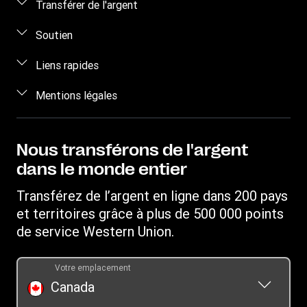
Transférer de l'argent
Envoyer de l'argent en ligne
Soutien
Envoyer de l’argent par téléphone
Service à la clientèle
Liens rapides
Envoyer de l’argent en personne
Nous contacter
Ouvrir une session
Mentions légales
Calculer le prix
Sensibilisation à la fraude
Devenir agent
Suivre votre transfert
Propriété intellectuelle
Western Union Rewards
Trouver des agences
Déclaration de confidentialité
Nous transférons de l'argent
Blogue
Téléchargez l’application
dans le monde entier
Conditions générales
Demande d'historique de transfert
Convertisseur de devises
Informations sur les cookies
Transférez de l’argent en ligne dans 200 pays
Signaler un bogue
Portefeuille mobile
et territoires grâce à plus de 500 000 points
de service Western Union.
Votre emplacement
Canada