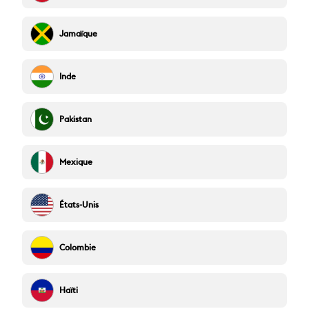
Jamaïque
Inde
Pakistan
Mexique
États-Unis
Colombie
Haïti