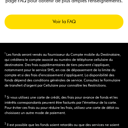
page FAQ pour obtenir de plus amples renseignements.
destinataire pour une récupération de comptant
pouvez vérifier votre profil en utilisant votre permis
5. Payez au moyen de votre compte chèques ou
rapide.
de conduire, votre passeport ou une pièce
2
avec une carte de crédit ou de débit Visa
.
d’identité émise par le gouvernement.
Si vous payez par virement bancaire :
6. Votre destinataire et vous-même recevrez une
2. Commencez un transfert en entrant le pays de
confirmation par message texte une fois les fonds
1.
Ouvrez une session
ou
inscrivez-vous
et vérifiez
destination et le montant que vous voulez envoyer.
Voir la FAQ
transmis.
votre profil gratuit. Cliquez sur « Envoyer
Choisissez le mode de paiement qui vous
maintenant » pour commencer votre transfert.
convient : directement sur un compte bancaire,
2. Entrez la destination et le montant que vous
récupération de comptant ou vers un portefeuille
souhaitez payer au moyen d’un compte bancaire.
mobile selon le pays de votre destinataire. Ensuite,
Sélectionnez « Récupération de comptant ».
entrez les renseignements de votre destinataire.
3. Vérifiez votre compte bancaire et effectuez votre
3. Payez votre transfert d’argent par carte de crédit
1
Les fonds seront versés au fournisseur du Compte mobile du Destinataire,
virement de fonds.
2
ou de débit Visa
ou au moyen de votre compte
qui créditera le compte associé au numéro de téléphone cellulaire du
4. Nous vous enverrons un courriel de confirmation
bancaire.
destinataire. Des frais supplémentaires de tiers peuvent s’appliquer,
avec le numéro de suivi de votre transaction
4. Nous vous communiquerons le numéro de suivi
notamment pour le service SMS, en cas de dépassement de la limite du
(MTCN). Communiquez ce numéro à votre
de votre transaction (MTCN). Transmettez ce
compte et si des frais d’encaissement s’appliquent. La disponibilité des
destinataire pour une récupération de comptant
numéro à votre destinataire pour effectuer le suivi
fonds dépend des conditions générales de service. Consultez le Formulaire
rapide.
des fonds. Si vous transférez de l’argent vers un
de transfert d’argent par Cellulaire pour connaître les Restrictions.
portefeuille mobile, votre destinataire et vous-
même recevrez une confirmation par SMS une fois
2
Si vous utilisez une carte de crédit, des frais pour avance de fonds et les
les fonds transférés.
intérêts correspondants peuvent être facturés par l’émetteur de la carte.
En savoir plus
Pour éviter ces frais ou pour réduire les frais, utilisez une carte de débit ou
choisissez un autre mode de paiement.
3
Il est possible que les fonds soient retardés ou que des services ne soient