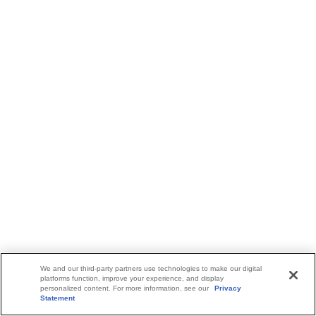
We and our third-party partners use technologies to make our digital
platforms function, improve your experience, and display
personalized content. For more information, see our
Privacy
Statement