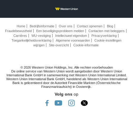
Home
Bedrijfsinformatie
Over ons
Contact opnemen
Blog
Fraudebewustheid
Een beveiligingsprobleem melden
Contacten met beleggers
Carrières
WU-vestiging
Intellectueel eigendom
Privacyverklaring
Toegankelijkheidsverklaring
Algemene voorwaarden
Cookie-instellingen
wijzigen
Site-overzicht
Cookie-informatie
© 2026 Western Union Holdings, Inc. Alle rechten voorbehouden
De online service van Western Union wordt aangeboden door Western Union
International Bank GmbH in samenwerking met Western Union International Limited.
Western Union International Bank GmbH, handelend als Western Union International
Bank is gelicentieerd door de Autoriteit Financiële Markten (Österreichische
Finanzmarktaufsicht) in Oostenrijk.
Volg ons
op