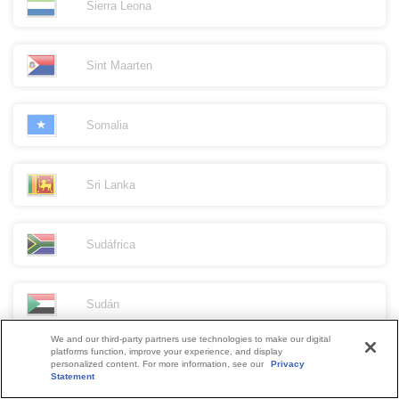
Sierra Leona
Sint Maarten
Somalia
Sri Lanka
Sudáfrica
Sudán
We and our third-party partners use technologies to make our digital
platforms function, improve your experience, and display
Surinam
personalized content. For more information, see our
Privacy
Statement