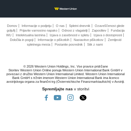
Domov
Informacije o podjetju
O nas
Spletni dnevnik
Ozaveščenost glede
goljufij
Prijavite varnostno napako
Odnosi z vlagatelji
Zaposlitev
Fundacija
WU
Intelektualna lastnina
Izjava o zasebnosti v spletu
Izjava o dostopnosti
Določila in pogoji
Informacije o piškotkih
Nastavitve piškotkov
Zemljevid
spletnega mesta
Postanite posrednik
Stik z nami
© 2026 Western Union Holdings, Inc. Vse pravice pridržane
Storitev Western Union Online ponuja Western Union International Bank GmbH v
povezavi z družbo Western Union International Limited. Western Union International
Bank GmbH s tržnim imenom Western Union International Bank ima licenco
avstrijskega organa za finančni trg (Österreichische Finanzmarktaufsicht) v Avstriji.
Spremljajte nas
v storitvi