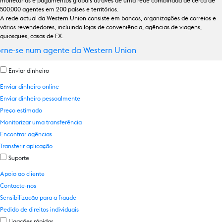
monetárias e pagamentos globais através de uma rede combinada de cerca de
500.000 agentes em 200 países e territórios.
A rede actual da Western Union consiste em bancos, organizações de correios e
vários revendedores, incluindo lojas de conveniência, agências de viagens,
quiosques, casas de FX.
orne-se num agente da Western Union
Enviar dinheiro
Enviar dinheiro online
Enviar dinheiro pessoalmente
Preço estimado
Monitorizar uma transferência
Encontrar agências
Transferir aplicação
Suporte
Apoio ao cliente
Contacte-nos
Sensibilização para a fraude
Pedido de direitos individuais
Ligações rápidas