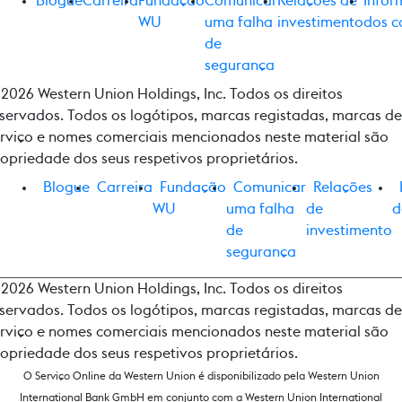
Blogue
Carreira
Fundação
Comunicar
Relações de
Infor
WU
uma falha
investimento
dos c
de
segurança
2026 Western Union Holdings, Inc. Todos os direitos
servados. Todos os logótipos, marcas registadas, marcas de
rviço e nomes comerciais mencionados neste material são
opriedade dos seus respetivos proprietários.
Blogue
Carreira
Fundação
Comunicar
Relações
WU
uma falha
de
d
de
investimento
segurança
2026 Western Union Holdings, Inc. Todos os direitos
servados. Todos os logótipos, marcas registadas, marcas de
rviço e nomes comerciais mencionados neste material são
opriedade dos seus respetivos proprietários.
O Serviço Online da Western Union é disponibilizado pela Western Union
International Bank GmbH em conjunto com a Western Union International