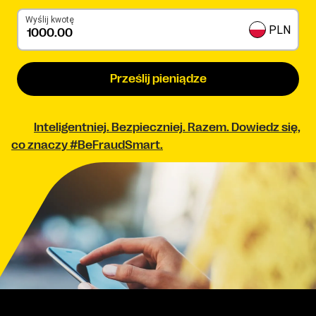
Wyślij kwotę
PLN
Prześlij pieniądze
Inteligentniej. Bezpieczniej. Razem. Dowiedz się,
co znaczy #BeFraudSmart.