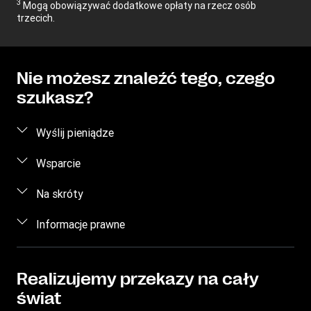
3
Mogą obowiązywać dodatkowe opłaty na rzecz osób
trzecich.
Nie możesz znaleźć tego, czego
szukasz?
Wyślij pieniądze
Wyślij pieniądze przez Internet
Wsparcie
Wyślij pieniądze osobiście
Dział obsługi klienta
Na skróty
Oszacuj cenę
Kontakt
Zaloguj/Zarejestruj się
Informacje prawne
Śledź przekaz
Świadomość dotycząca oszustw
Zostań agentem
Znajdź placówki
Własność intelektualna
Wniosek o dostęp osoby, której dane dotyczą
Pobierz aplikację
Zasady ochrony prywatności w Internecie
Realizujemy przekazy na cały
świat
Warunki usługi