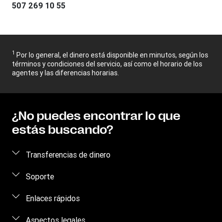
507 269 10 55
1
Por lo general, el dinero está disponible en minutos, según los
términos y condiciones del servicio, así como el horario de los
agentes y las diferencias horarias.
¿No puedes encontrar lo que
estás buscando?
Transferencias de dinero
Envía dinero
Soporte
Realiza un seguimiento de una transacción
Comunícate con nosotros
Enlaces rápidos
Recibir dinero
Prevención de fraude
Iniciar sesión
Aspectos legales