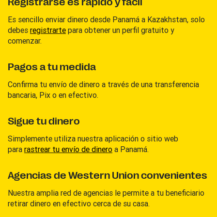
Registrarse es rápido y fácil
Es sencillo enviar dinero desde Panamá a Kazakhstan, solo
debes
registrarte
para obtener un perfil gratuito y
comenzar.
Pagos a tu medida
Confirma tu envío de dinero a través de una transferencia
bancaria, Pix o en efectivo.
Sigue tu dinero
Simplemente utiliza nuestra aplicación o sitio web
para
rastrear tu envío de dinero
a Panamá.
Agencias de Western Union convenientes
Nuestra amplia red de agencias le permite a tu beneficiario
retirar dinero en efectivo cerca de su casa.