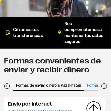
Nos
Ciframos tus
comprometemos a
transferencias
mantener tus datos
seguros
Formas convenientes de
enviar y recibir dinero
Formas de enviar dinero a Kazakhstan
Formas de rec
Envío por internet