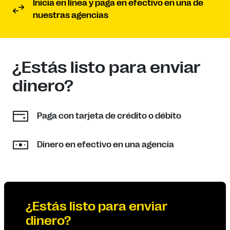
Inicia en línea y paga en efectivo en una de
nuestras agencias
¿Estás listo para enviar
dinero?
Paga con tarjeta de crédito o débito
Dinero en efectivo en una agencia
¿Estás listo para enviar
dinero?