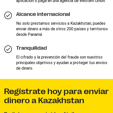
aplicación o paga en una agencia de Western Union.
Alcance internacional
No solo prestamos servicios a Kazakhstan; puedes
enviar dinero a más de otros 200 países y territorios
desde Panamá.
Tranquilidad
El cifrado y la prevención del fraude son nuestros
principales objetivos y ayudan a proteger tus envíos
de dinero.
Regístrate hoy para enviar
dinero a Kazakhstan