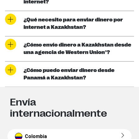
internet?
¿Qué necesito para enviar dinero por
internet a Kazakhstan?
¿Cómo envío dinero a Kazakhstan desde
una agencia de Western Union®?
¿Cómo puedo enviar dinero desde
Panamá a Kazakhstan?
Envía
internacionalmente
Colombia