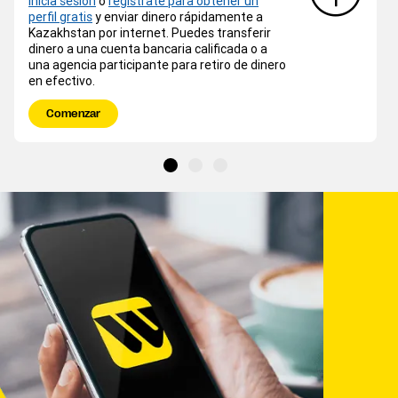
Inicia sesión
o
regístrate para obtener un
perfil gratis
y enviar dinero rápidamente a
Kazakhstan por internet. Puedes transferir
dinero a una cuenta bancaria calificada o a
una agencia participante para retiro de dinero
en efectivo.
Comenzar