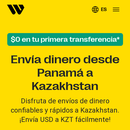
ES
$0 en tu primera transferencia*
Envía dinero desde
Panamá a
Kazakhstan
Disfruta de envíos de dinero
confiables y rápidos a Kazakhstan.
¡Envía USD a KZT fácilmente!