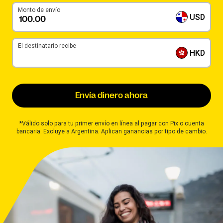
Monto de envío
USD
El destinatario recibe
HKD
Envía dinero ahora
*Válido solo para tu primer envío en línea al pagar con Pix o cuenta
bancaria. Excluye a Argentina. Aplican ganancias por tipo de cambio.