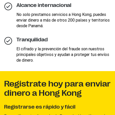
Alcance internacional
No solo prestamos servicios a Hong Kong; puedes
enviar dinero a más de otros 200 países y territorios
desde Panamá.
Tranquilidad
El cifrado y la prevención del fraude son nuestros
principales objetivos y ayudan a proteger tus envíos
de dinero.
Regístrate hoy para enviar
dinero a Hong Kong
Registrarse es rápido y fácil