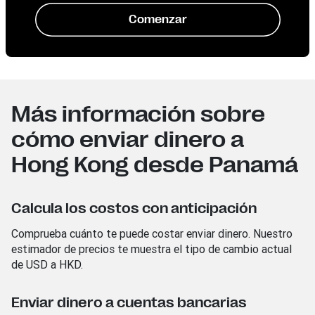
Comenzar
Más información sobre
cómo enviar dinero a
Hong Kong desde Panamá
Calcula los costos con anticipación
Comprueba cuánto te puede costar enviar dinero. Nuestro
estimador de precios te muestra el tipo de cambio actual
de USD a HKD.
Enviar dinero a cuentas bancarias