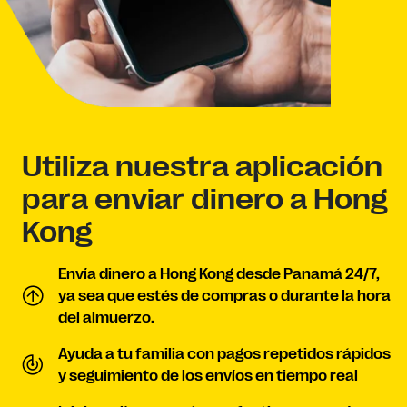
Utiliza nuestra aplicación
para enviar dinero a Hong
Kong
Envía dinero a Hong Kong desde Panamá 24/7,
ya sea que estés de compras o durante la hora
del almuerzo.
Ayuda a tu familia con pagos repetidos rápidos
y seguimiento de los envíos en tiempo real