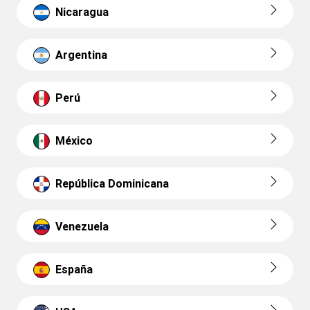
Nicaragua
Argentina
Perú
México
República Dominicana
Venezuela
España