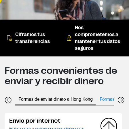
Nos
Ciframos tus
comprometemos a
transferencias
mantener tus datos
seguros
Formas convenientes de
enviar y recibir dinero
Formas de enviar dinero a Hong Kong
Formas de reci
Envío por internet