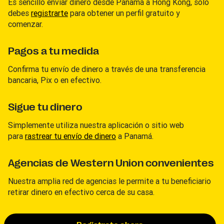
Es sencillo enviar dinero desde Panamá a Hong Kong, solo
debes
registrarte
para obtener un perfil gratuito y
comenzar.
Pagos a tu medida
Confirma tu envío de dinero a través de una transferencia
bancaria, Pix o en efectivo.
Sigue tu dinero
Simplemente utiliza nuestra aplicación o sitio web
para
rastrear tu envío de dinero
a Panamá.
Agencias de Western Union convenientes
Nuestra amplia red de agencias le permite a tu beneficiario
retirar dinero en efectivo cerca de su casa.