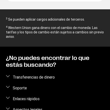
3
Se pueden aplicar cargos adicionales de terceros.
4
Western Union gana dinero con el cambio de moneda. Las
tarifas y los tipos de cambio están sujetos a cambios sin previo
aviso.
¿No puedes encontrar lo que
estás buscando?
Transferencias de dinero
Envía dinero
Soporte
Realiza un seguimiento de una transacción
Comunícate con nosotros
Enlaces rápidos
Recibir dinero
Prevención de fraude
Iniciar sesión
Aspectos legales