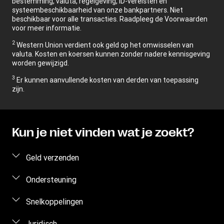
bestemming, valuta, regelgeving, ID-vereisten en
systeembeschikbaarheid van onze bankpartners. Niet
beschikbaar voor alle transacties. Raadpleeg de Voorwaarden
voor meer informatie.
2
Western Union verdient ook geld op het omwisselen van
valuta. Kosten en koersen kunnen zonder nadere kennisgeving
worden gewijzigd.
3
Er kunnen aanvullende kosten van derden van toepassing
zijn.
Kun je niet vinden wat je zoekt?
Geld verzenden
Geld online verzenden
Ondersteuning
Persoonlijk geld verzenden
Veelgestelde vragen
Snelkoppelingen
Geschatte prijs
Contact opnemen
Aanmelden/registreren
Juridisch