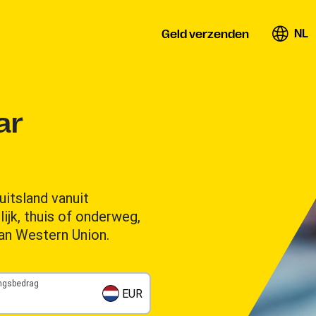
NL
Geld verzenden
ar
uitsland vanuit
ijk, thuis of onderweg,
an Western Union.
ngsbedrag
EUR