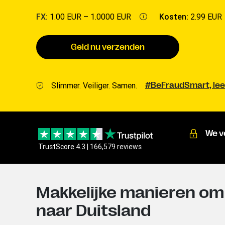
FX:
1.00 EUR –
1.0000 EUR
Kosten:
2.99 EUR
Geld nu verzenden
Slimmer. Veiliger. Samen.
#BeFraudSmart, lee
We v
TrustScore 4.3 | 166,579 reviews
Makkelijke manieren om
naar Duitsland