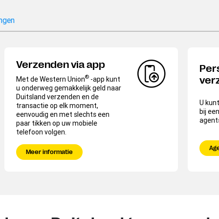
ngen
Verzenden via app
Per
®
Met de Western Union
-app kunt
ver
u onderweg gemakkelijk geld naar
Duitsland verzenden en de
U kunt
transactie op elk moment,
bij ee
eenvoudig en met slechts een
agent
paar tikken op uw mobiele
telefoon volgen.
Ag
Meer informatie