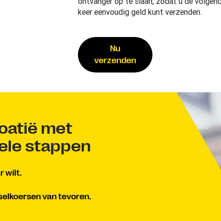
ontvanger op te slaan, zodat u de volgen
keer eenvoudig geld kunt verzenden.
Nu
verzenden
oatië met
kele stappen
 wilt.
selkoersen van tevoren.