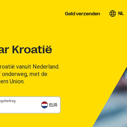
NL
Geld verzenden
r Kroatië
roatië vanuit Nederland.
of onderweg, met de
ern Union.
ngsbedrag
EUR