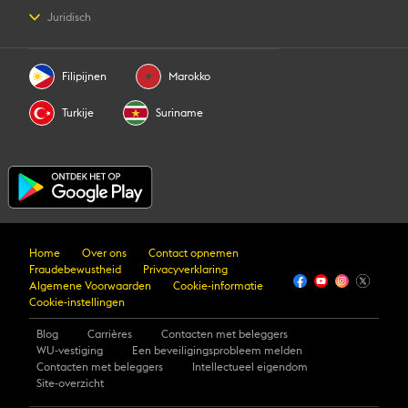
Geschatte prijs
Contact opnemen
Aanmelden/registreren
Juridisch
Een overschrijving volgen
Aanvraag voor persoonsrechten
Agentschap worden
Intellectueel eigendom
Agentschappen zoeken
Valuta omrekenen
Privacyverklaring
App downloaden
Algemene Voorwaarden
Filipijnen
Marokko
Turkije
Suriname
Home
Over ons
Contact opnemen
Fraudebewustheid
Privacyverklaring
Algemene Voorwaarden
Cookie-informatie
Cookie-instellingen
Blog
Carrières
Contacten met beleggers
WU-vestiging
Een beveiligingsprobleem melden
Contacten met beleggers
Intellectueel eigendom
Site-overzicht