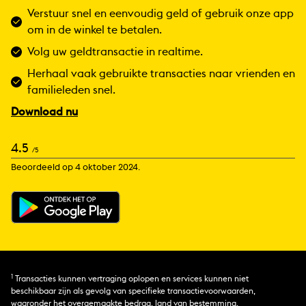
Verstuur snel en eenvoudig geld of gebruik onze app
om in de winkel te betalen.
Volg uw geldtransactie in realtime.
Herhaal vaak gebruikte transacties naar vrienden en
familieleden snel.
Download nu
4.5
/5
Beoordeeld op 4 oktober 2024.
1
Transacties kunnen vertraging oplopen en services kunnen niet
beschikbaar zijn als gevolg van specifieke transactievoorwaarden,
waaronder het overgemaakte bedrag, land van bestemming,