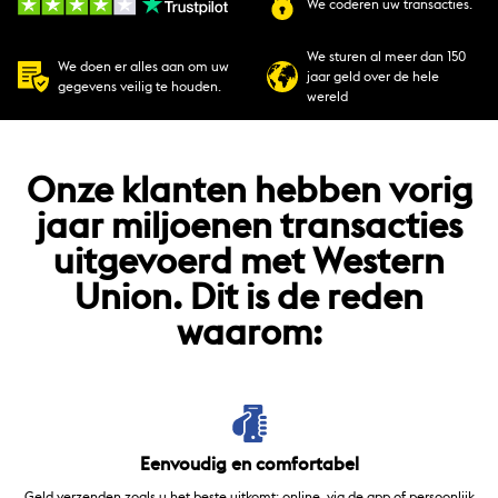
We coderen uw transacties.
We sturen al meer dan 150
We doen er alles aan om uw
jaar geld over de hele
gegevens veilig te houden.
wereld
Onze klanten hebben vorig
jaar miljoenen transacties
uitgevoerd met Western
Union. Dit is de reden
waarom:
Eenvoudig en comfortabel
Geld verzenden zoals u het beste uitkomt: online, via de app of persoonlijk