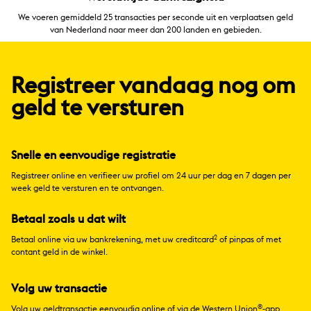
We voeren gemiddeld 25 transacties per seconde uit en verplaatsen geld
van Nederland naar meer dan 200 landen en gebieden.
Registreer vandaag nog om
geld te versturen
Snelle en eenvoudige registratie
Registreer online en verifieer uw profiel om 24 uur per dag en 7 dagen per
week geld te versturen en te ontvangen.
Betaal zoals u dat wilt
2
Betaal online via uw bankrekening, met uw creditcard
of pinpas of met
contant geld in de winkel.
Volg uw transactie
®
Volg uw
geldtransactie
eenvoudig online of via de Western Union
-app.