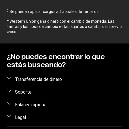
3
Se pueden aplicar cargos adicionales de terceros.
4
Western Union gana dinero con el cambio de moneda. Las
tarifas y los tipos de cambio están sujetos a cambios sin previo
aviso.
¿No puedes encontrar lo que
estás buscando?
Transferencia de dinero
Enviar dinero
Soporte
Recibir dinero
Contacto
Enlaces rápidos
Retiro de dinero en efectivo
Prevención de fraude
Pedido de historial de transferencia
Legal
Dónde encontrarnos
Preguntas frecuentes
Primer envío gratis
Aplicación móvil