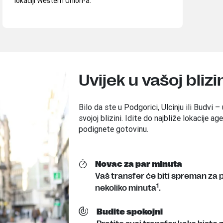
lokaciji Western Union-a.
Uvijek u vašoj blizi
Bilo da ste u Podgorici, Ulcinju ili Budvi 
svojoj blizini. Idite do najbliže lokacije a
podignete gotovinu.
Novac za par minuta
Vaš transfer će biti spreman za 
1
nekoliko minuta
.
Budite spokojni