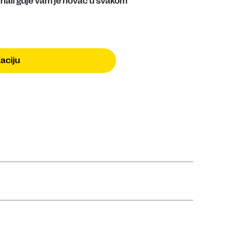
 znali gdje vam je novac u svakom
aciju