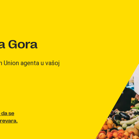
a Gora
rn Union agenta u vašoj
 da se
revara.