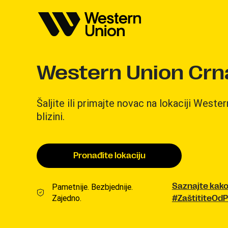
Western Union Crn
Šaljite ili primajte novac na lokaciji Weste
blizini.
Pronađite lokaciju
Pametnije. Bezbjednije.
Saznajte kako
Zajedno.
#ZaštititeOdP