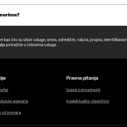
 eurima?
 kao što su izbor usluge, iznos, odredište, valuta, propisi, identifikac
alje potražite u Uslovima usluge.
ije
Pravna pitanja
nsfer
Izjava o privatnosti
lokacije agenata
Intelektualno vlasništvo
e od prevara