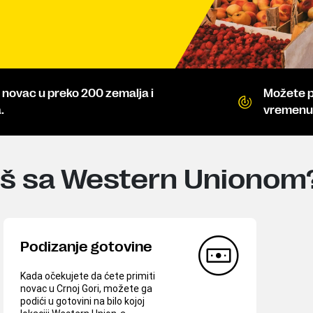
e novac u preko 200 zemalja i
Možete p
.
vremenu
iš sa Western Unionom
Podizanje gotovine
Kada očekujete da ćete primiti
novac u Crnoj Gori, možete ga
podići u gotovini na bilo kojoj