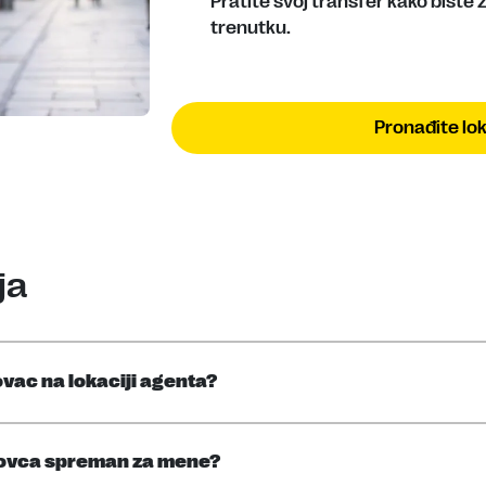
Pratite svoj transfer kako biste
trenutku.
Pronađite lok
ja
vac na lokaciji agenta?
 novca spreman za mene?