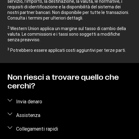
servizio, l’importo, la destinazione, la valuta, le normative, i
requisiti di identificazione e la disponibilità del sistema dei
nostri partner bancari. Non disponibile per tutte le transazioni.
Consulta i termini per ulteriori dettagli.
2
Western Union applica un margine sul tasso di cambio della
valuta. Le commissioni e i tassi sono soggetti a modifiche
senza preavviso.
3
Potrebbero essere applicati costi aggiuntivi per terze parti.
Non riesci a trovare quello che
cerchi?
Invia denaro
Come inviare denaro
Assistenza
Stima del prezzo
Domande frequenti
Collegamenti rapidi
Traccia trasferimento
Contattaci