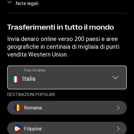
Accedi/Registrati
Note legali
Trova agenzie
Informazioni sulle frodi
Diventa un agente
Scarica app
Proprietà intellettuale
Richiesta inerente ai diritti individuali
Richiesta cronologia dei trasferimenti
Invia denaro su conto bancario
Informativa Sulla Privacy
Trasferimenti in tutto il mondo
Scopri Forexchange
Convertitore di valuta
Termini e Condizioni
Invia denaro online verso 200 paesi e aree
Ricarica Telefonica
IBAN
Resoconto reclami
geografiche in centinaia di migliaia di punti
Swift/BIC
vendita Western Union.
Documento sulla trasparenza per le transazioni online
Documento sulla trasparenza per i trasferimenti presso
Your location
agenzie
Italia
DESTINAZIONI POPOLARI
Romania
Filippine