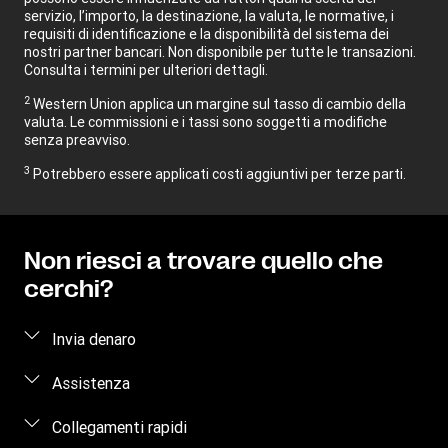
servizio, l’importo, la destinazione, la valuta, le normative, i
requisiti di identificazione e la disponibilità del sistema dei
nostri partner bancari. Non disponibile per tutte le transazioni.
Consulta i termini per ulteriori dettagli.
2
Western Union applica un margine sul tasso di cambio della
valuta. Le commissioni e i tassi sono soggetti a modifiche
senza preavviso.
3
Potrebbero essere applicati costi aggiuntivi per terze parti.
Non riesci a trovare quello che
cerchi?
Invia denaro
Come inviare denaro
Assistenza
Stima del prezzo
Domande frequenti
Collegamenti rapidi
Traccia trasferimento