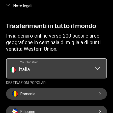
Contattaci
Accedi/Registrati
Note legali
Trova agenzie
Informazioni sulle frodi
Diventa un agente
Scarica app
Proprietà intellettuale
Richiesta inerente ai diritti individuali
Richiesta cronologia dei trasferimenti
Invia denaro su conto bancario
Informativa Sulla Privacy
Trasferimenti in tutto il mondo
Scopri Forexchange
Convertitore di valuta
Termini e Condizioni
Invia denaro online verso 200 paesi e aree
Ricarica Telefonica
IBAN
Resoconto reclami
geografiche in centinaia di migliaia di punti
Swift/BIC
vendita Western Union.
Documento sulla trasparenza per le transazioni online
Documento sulla trasparenza per i trasferimenti presso
Your location
agenzie
Italia
DESTINAZIONI POPOLARI
Romania
Filippine