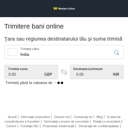
Trimitere bani online
Ţara sau regiunea destinatarului tău şi suma trimisă
Trimiteți către
Trimiteți suma
Destinatarul primește
0.00
GBP
0.00
INR
Trimiteți până la valoarea de
Acasă
Informaţii corporative
Despre noi
Contactaţi-ne
Blog
Gradul de
conştientizare a fraudelor
Semnalaţi o eroare de securitate
Relaţii cu investitorii
Cariere
Fundaţia WU
Proprietate intelectuală
Declaraţie de confidenţialitate