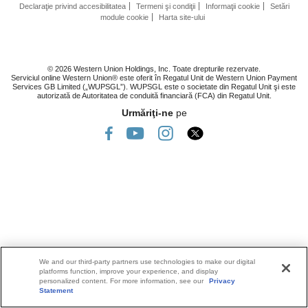
Declaraţie privind accesibilitatea
Termeni şi condiţii
Informaţii cookie
Setări
module cookie
Harta site-ului
© 2026 Western Union Holdings, Inc. Toate drepturile rezervate.
Serviciul online Western Union® este oferit în Regatul Unit de Western Union Payment
Services GB Limited („WUPSGL”). WUPSGL este o societate din Regatul Unit şi este
autorizată de Autoritatea de conduită financiară (FCA) din Regatul Unit.
Urmăriţi-ne
pe
We and our third-party partners use technologies to make our digital
platforms function, improve your experience, and display
personalized content. For more information, see our
Privacy
Statement