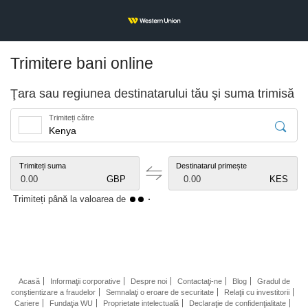
Trimitere bani online
Ţara sau regiunea destinatarului tău şi suma trimisă
Trimiteți către
Trimiteți suma
Destinatarul primește
0.00
GBP
0.00
KES
Trimiteți până la valoarea de
Acasă
Informaţii corporative
Despre noi
Contactaţi-ne
Blog
Gradul de
conştientizare a fraudelor
Semnalaţi o eroare de securitate
Relaţii cu investitorii
Cariere
Fundaţia WU
Proprietate intelectuală
Declaraţie de confidenţialitate