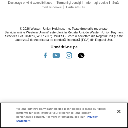
Declaraţie privind accesibilitatea
Termeni şi condiţii
Informaţii cookie
Setări
module cookie
Harta site-ului
© 2026 Western Union Holdings, Inc. Toate drepturile rezervate.
Serviciul online Western Union® este oferit în Regatul Unit de Western Union Payment
Services GB Limited („WUPSGL”). WUPSGL este o societate din Regatul Unit şi este
autorizată de Autoritatea de conduită financiară (FCA) din Regatul Unit.
Urmăriţi-ne
pe
We and our third-party partners use technologies to make our digital
platforms function, improve your experience, and display
personalized content. For more information, see our
Privacy
Statement