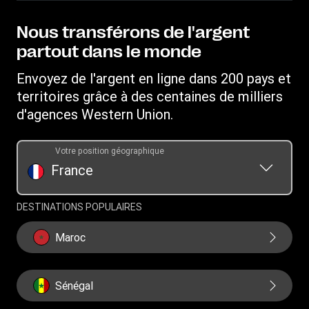
Points de vente
Propriété intellectuelle
Blog
Sensibilisation aux fraudes
Télécharger l’application
Déclaration de Confidentialité
Nous transférons de l'argent
Carrières
Demande de Droits Individuels
Convertisseur de devises
partout dans le monde
Conditions d’Utilisation
Relations avec les investisseurs
Demande d'historique de transfert
IBAN
Conditions générales du programme de récompenses
Envoyez de l'argent en ligne dans 200 pays et
Fondation WU
Programme - Parrainer un ami
Swift/BIC
territoires grâce à des centaines de milliers
Rechargez leur forfait mobile
d'agences Western Union.
Votre position géographique
France
DESTINATIONS POPULAIRES
Maroc
Sénégal