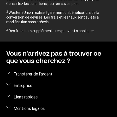
Consultez les conditions pour en savoir plus.
2
Western Union réalise également un bénéfice lors de la
conversion de devises. Les frais et les taux sont sujets à
modification sans préavis.
3
Des frais tiers supplémentaires peuvent s’appliquer.
Vous n'arrivez pas à trouver ce
que vous cherchez ?
Transférer de l'argent
Envoyer de l’argent
Entreprise
Envoyer de l’argent en ligne
À propos de nous
Liens rapides
Envoyer de l’argent en personne
Nous contacter
Se connecter / S’inscrire
Mentions légales
Suivre un transfert
Aide clients
Devenir agent