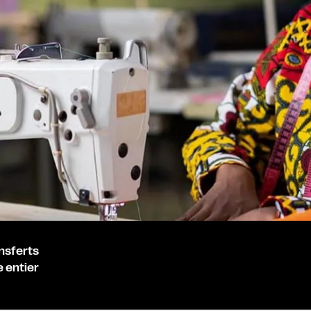
nsferts
 entier