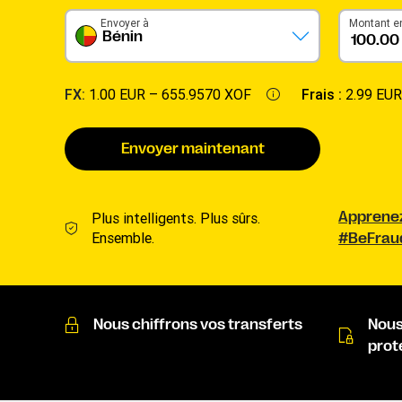
Envoyer à
Montant e
Bénin
FX:
1.00 EUR –
655.9570 XOF
Frais :
2.99 EUR
Envoyer maintenant
Plus intelligents. Plus sûrs.
Apprene
Ensemble.
#BeFrau
Nous chiffrons vos transferts
Nous
prot