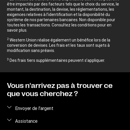
être impactés par des facteurs tels que le choix du service, le
montant, la destination, la devise, les réglementations, les
exigences relatives à l’identification et la disponibilité du
système de nos partenaires bancaires. Non disponible pour
toutes les transactions. Consultez les conditions pour en
savoir plus.
2
Western Union réalise également un bénéfice lors de la
conversion de devises. Les frais et les taux sont sujets à
modification sans préavis.
3
Des frais tiers supplémentaires peuvent s’appliquer.
Vous n'arrivez pas à trouver ce
que vous cherchez ?
Envoyer de l’argent
Envoyer de l’argent en ligne
Assistance
Envoyer de l’argent en personne