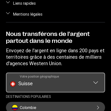
Foire aux questions
Liens rapides
Calculer un prix
Nous contacter
Se connecter / S’inscrire
Mentions légales
Suivre un transfert
Sensibilisation aux fraudes
Devenir agent
Points de vente
Propriété intellectuelle
Demande de droits individuels
WU Business Solutions
Télécharger l’application
Déclaration de Confidentialité
Nous transférons de l'argent
Demande d'historique de transfert
Convertisseur de devises
partout dans le monde
Conditions d’utilisation
Informations sur les cookies
Envoyez de l'argent en ligne dans 200 pays et
territoires grâce à des centaines de milliers
d'agences Western Union.
Votre position géographique
Suisse
DESTINATIONS POPULAIRES
Colombie