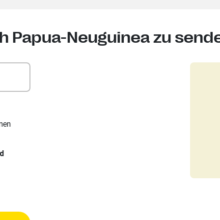
ch Papua-Neuguinea zu send
nen
rd