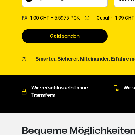
FX:
1.00 CHF –
5.5975 PGK
Gebühr:
1.99 CHF
Geld senden
Smarter. Sicherer. Miteinander. Erfahre
Wir verschlüsseln Deine
Wir 
Transfers
Bequeme Möglichkeiten