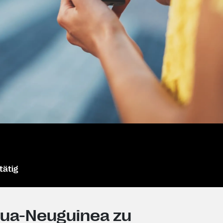
tätig
pua-Neuguinea zu