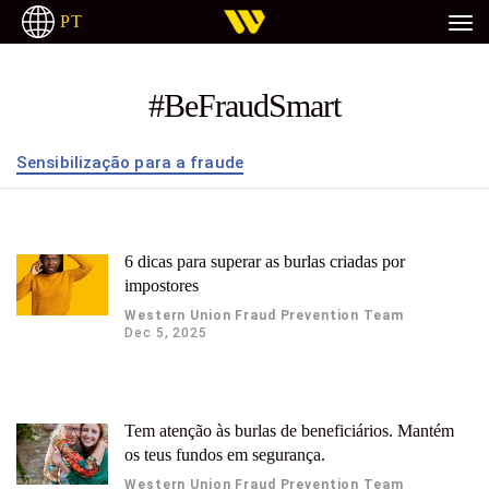
PT
DEUTSCH
ITALIANO
РУССКИЙ
ESPAÑOL
#BeFraudSmart
Sensibilização para a fraude
6 dicas para superar as burlas criadas por
impostores
Western Union Fraud Prevention Team
Dec 5, 2025
Tem atenção às burlas de beneficiários. Mantém
os teus fundos em segurança.
Western Union Fraud Prevention Team