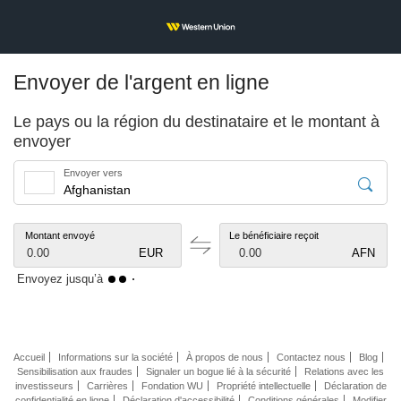
Envoyer de l'argent en ligne
Le pays ou la région du destinataire et le montant à
envoyer
Envoyer vers
Montant envoyé
Le bénéficiaire reçoit
0.00
EUR
0.00
AFN
Envoyez jusqu’à
Accueil
Informations sur la société
À propos de nous
Contactez nous
Blog
Sensibilisation aux fraudes
Signaler un bogue lié à la sécurité
Relations avec les
investisseurs
Carrières
Fondation WU
Propriété intellectuelle
Déclaration de
confidentialité en ligne
Déclaration d'accessibilité
Conditions générales
Modifier