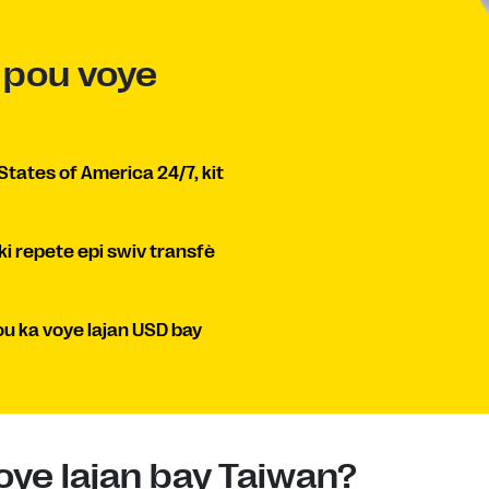
n pou voye
States of America 24/7, kit
ki repete epi swiv transfè
ou ka voye lajan USD bay
oye lajan bay Taiwan?