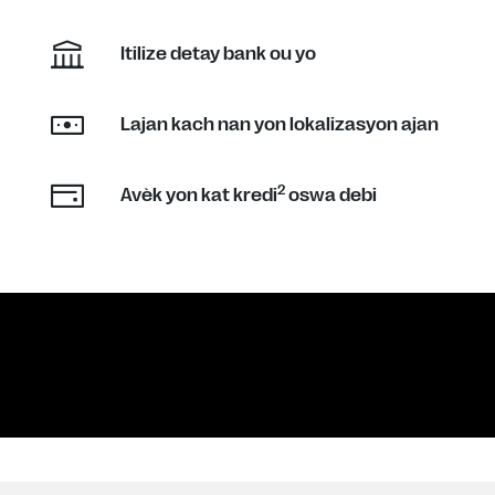
Itilize detay bank ou yo
Lajan kach nan yon lokalizasyon ajan
2
Avèk yon kat kredi
oswa debi