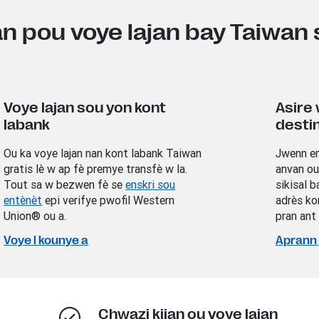
an pou voye lajan bay Taiwan 
Voye lajan sou yon kont
Asire 
labank
desti
Ou ka voye lajan nan kont labank Taiwan
Jwenn en
gratis lè w ap fè premye transfè w la.
anvan ou 
Tout sa w bezwen fè se
enskri sou
sikisal b
entènèt
epi verifye pwofil Western
adrès ko
Union® ou a.
pran ant 
Voye l kounye a
Aprann 
Chwazi kijan ou voye lajan