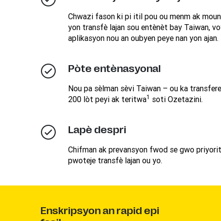
Chwazi fason ki pi itil pou ou menm ak moun
yon transfè lajan sou entènèt bay Taiwan, vo
aplikasyon nou an oubyen peye nan yon ajan.
Pòte entènasyonal
Nou pa sèlman sèvi Taiwan – ou ka transfere 
1
200 lòt peyi ak teritwa
soti Ozetazini.
Lapè despri
Chifman ak prevansyon fwod se gwo priyorit
pwoteje transfè lajan ou yo.
Enskripsyon an rapid epi