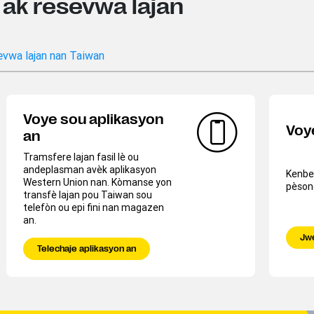
 ak resevwa lajan
evwa lajan nan Taiwan
Voye sou aplikasyon
Voy
an
Tramsfere lajan fasil lè ou
andeplasman avèk aplikasyon
Kenbe 
Western Union nan. Kòmanse yon
pèsonè
transfè lajan pou Taiwan
sou
telefòn ou epi fini nan magazen
an.
Jwe
Telechaje aplikasyon an