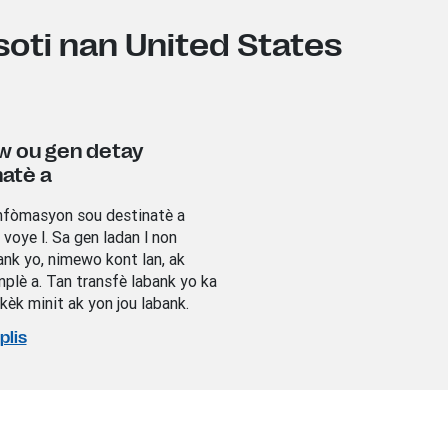
soti nan United States
w ou gen detay
natè a
fòmasyon sou destinatè a
voye l. Sa gen ladan l non
ank yo, nimewo kont lan, ak
nplè a. Tan transfè labank yo ka
kèk minit ak yon jou labank.
plis