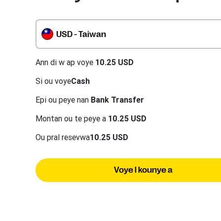
USD - Taiwan
Ann di w ap voye
10.25 USD
Si ou voye
Cash
Epi ou peye nan
Bank Transfer
Montan ou te peye a
10.25 USD
Ou pral resevwa
10.25 USD
Voye l kounye a