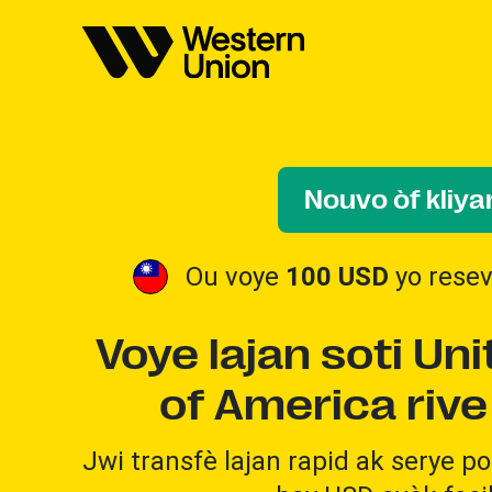
Nouvo òf kliya
Ou voye
100 USD
yo rese
Voye lajan soti Un
of America rive
Jwi transfè lajan rapid ak serye 