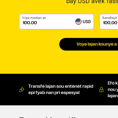
bay USD avèk fasil
Voye montan an
Benefisyè
USD
Voye lajan kounye a
Efò 
Transfè lajan sou entènèt rapid
nou 
epi fyab nan pri espesyal
laja