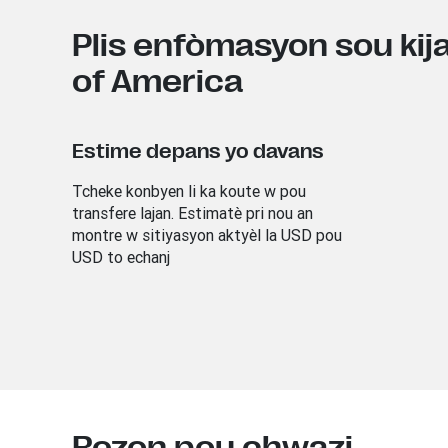
Plis enfòmasyon sou kij
of America
Estime depans yo davans
Tcheke konbyen li ka koute w pou
transfere lajan. Estimatè pri nou an
montre w sitiyasyon aktyèl la USD
pou
USD
to echanj
Rezon pou chwazi