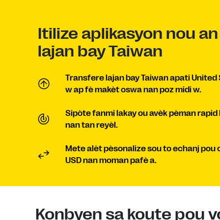
Itilize aplikasyon nou a
lajan bay Taiwan
Transfere lajan bay Taiwan apati United 
w ap fè makèt oswa nan poz midi w.
Sipòte fanmi lakay ou avèk pèman rapid 
nan tan reyèl.
Mete alèt pèsonalize sou to echanj pou 
USD nan moman pafè a.
Konbyen sa koute pou v