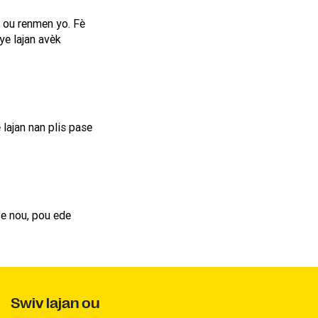
 ou renmen yo. Fè
ye lajan avèk
lajan nan plis pase
e nou, pou ede
Swiv lajan ou