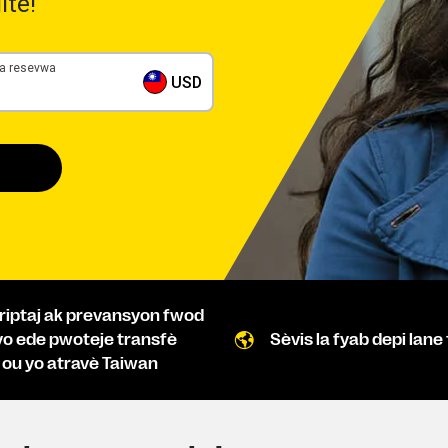
ite!
 a resevwa
USD
kriptaj ak prevansyon fwod
yo ede pwoteje transfè
Sèvis la fyab depi lane
n ou yo atravè Taiwan