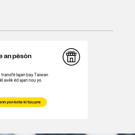
e an pèsòn
transfè lajan bay Taiwan
l avèk èd ajan nou yo.
nn yon kote ki tou pre