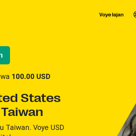
Voye lajan
n
vwa
100.00
USD
ited States
 Taiwan
pou Taiwan. Voye USD