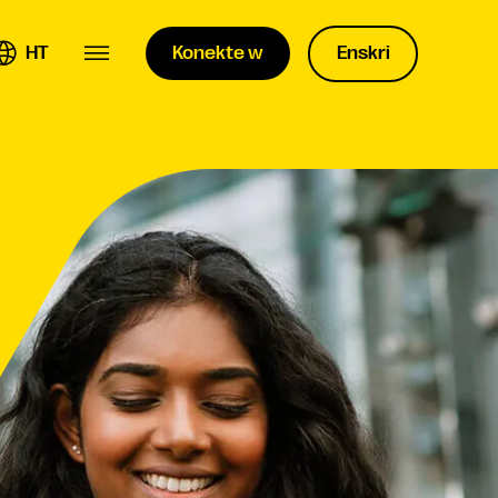
HT
Konekte w
Enskri