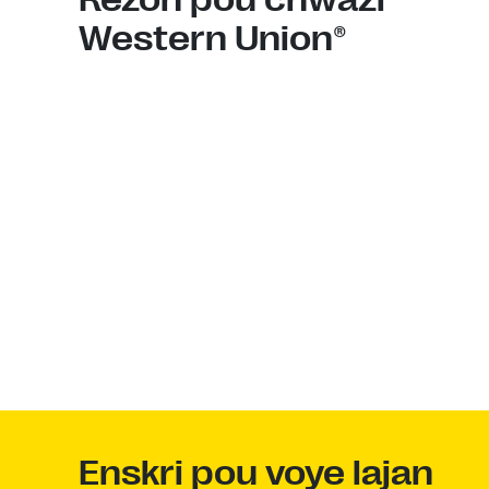
Western Union®
Enskri pou voye lajan