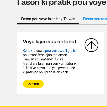
Fason ki pratik pou voye
Fason pou voye lajan bay Taiwan
Fason pou res
Voye lajan sou entènèt
Konekte
oswa
pou yon pwofil gratis
pou transfere lajan rapidman
Taiwan sou entènèt. Ou ka
transfere lajan nan yon kont labank
ki kalifye oswa nan yon pwen retrè
ki patisipe pou pran lajan kach.
Demare