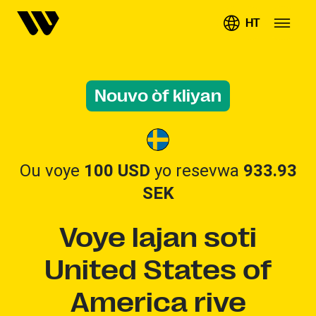
HT
Nouvo òf kliyan
Ou voye
100 USD
yo resevwa
933.93
SEK
Voye lajan soti
United States of
America rive