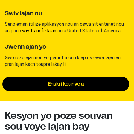
Swiv lajan ou
Senpleman itilize aplikasyon nou an oswa sit entènèt nou
an pou
swiv transfè lajan
ou a United States of America.
Jwenn ajan yo
Gwo rezo ajan nou yo pèmèt moun k ap resevwa lajan an
pran lajan kach toupre lakay li.
Enskri kounye a
Kesyon yo poze souvan
sou voye lajan bay