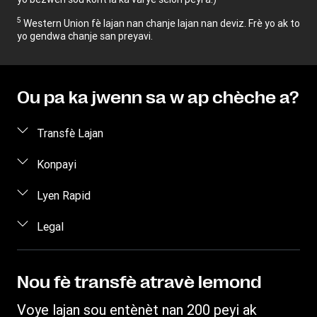
5
Western Union fè lajan nan chanje lajan nan deviz. Frè yo ak to
yo gendwa chanje san preyavi.
Ou pa ka jwenn sa w ap chèche a?
Transfè Lajan
Voye lajan
Konpayi
Voye Lajan sou Entènèt
Apwopo de nou
Lyen Rapid
Voye lajan an pèsòn
Èd
Koneksyon / Enskripsyon
Legal
Voye lajan nan telefòn
Blòg
Vin yon ajan
Voye lajan pou yon prizonye
Kondisyon Jeneral
Kontakte nou
Konsyantizasyon Fwod
Estimasyon pri
Pwopriyete Entelektyèl
Nou fè transfè atravè lemond
Karyè
Sèvis Kliyantèl
Swiv yon transfè
Deklarasyon konfidansyalite sou entènèt
Relasyon ak Envestisè yo
Voye lajan sou entènèt nan 200 peyi ak
Western Union Rewards