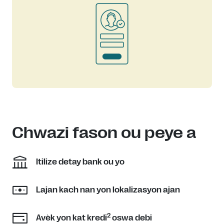
Chwazi fason ou peye a
Itilize detay bank ou yo
Lajan kach nan yon lokalizasyon ajan
2
Avèk yon kat kredi
oswa debi