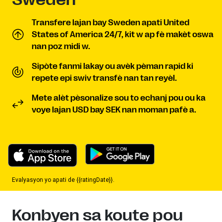
Transfere lajan bay Sweden apati United
States of America 24/7, kit w ap fè makèt oswa
nan poz midi w.
Sipòte fanmi lakay ou avèk pèman rapid ki
repete epi swiv transfè nan tan reyèl.
Mete alèt pèsonalize sou to echanj pou ou ka
voye lajan USD bay SEK nan moman pafè a.
Evalyasyon yo apati de {{ratingDate}}.
Konbyen sa koute pou