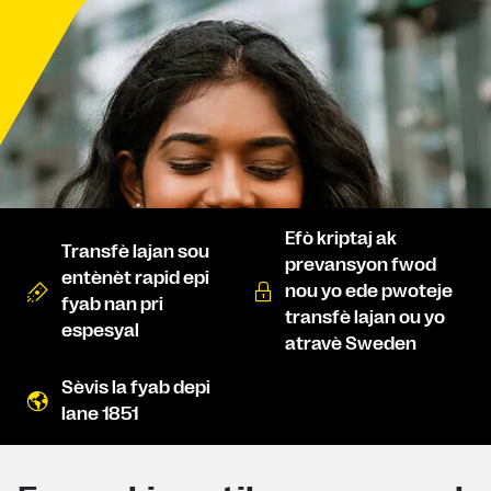
Efò kriptaj ak
Transfè lajan sou
prevansyon fwod
entènèt rapid epi
nou yo ede pwoteje
fyab nan pri
transfè lajan ou yo
espesyal
atravè Sweden
Sèvis la fyab depi
lane 1851