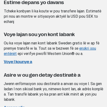
Estime depans yo davans
Tcheke konbyen li ka koute w pou transfere lajan. Estimatè
pri nou an montre w sitiyasyon aktyèl la USD
pou SEK
to
echanj
Voye lajan sou yon kont labank
Ou ka voye lajan nan kont labank Sweden gratis lè w ap fè
premye transfè w la. Tout sa w bezwen fè se
enskri sou
entènèt
epi verifye pwofil Western Union® ou a.
Voye l kounye a
Asire w ou gen detay destinatè a
Jwenn enfòmasyon sou destinatè a anvan ou voye l. Sa gen
ladan l non sikisal bank yo, nimewo kont lan, ak adrès konplè
a. Tan transfè labank yo ka pran ant kèk minit ak yon jou
labank.