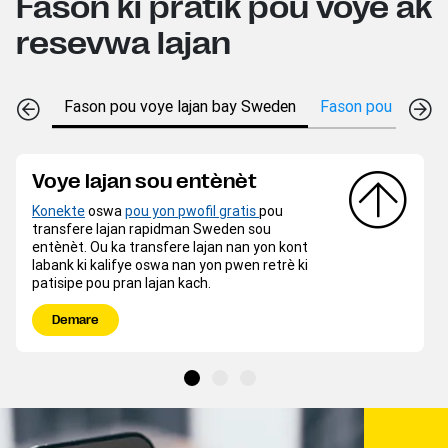
Fason ki pratik pou voye ak
resevwa lajan
Fason pou voye lajan bay Sweden
Fason pou resevwa
Voye lajan sou entènèt
Konekte
oswa
pou yon pwofil gratis
pou
transfere lajan rapidman Sweden sou
entènèt. Ou ka transfere lajan nan yon kont
labank ki kalifye oswa nan yon pwen retrè ki
patisipe pou pran lajan kach.
Demare