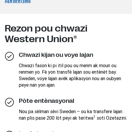
Aprann plis
Rezon pou chwazi
Western Union®
Chwazi kijan ou voye lajan
Chwazi fason ki pi itil pou ou menm ak moun ou
renmen yo. Fè yon transfè lajan sou entènèt bay
Sweden, voye lajan avèk aplikasyon nou an oubyen
peye nan yon ajan.
Pòte entènasyonal
Nou pa sèlman sèvi Sweden – ou ka transfere lajan
1
nan plis pase 200 lòt peyi ak teritwa
soti Ozetazini.