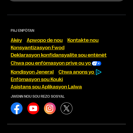
PAJ ENPÒTAN
Akèy
Apwopo de nou
Kontakte nou
Konsyantizasyon Fwod
Deklarasyon konfidansyalite sou entènèt
Chwa pou enfòmasyon prive ou yo
Kondisyon Jeneral
Chwa anons yo
Enfòmasyon sou Kouki
Asistans sou Aplikasyon Lalwa
JWENN NOU SOU REZO SOSYAL