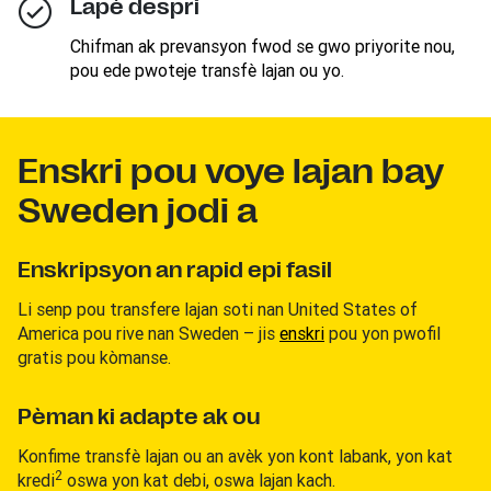
Lapè despri
Chifman ak prevansyon fwod se gwo priyorite nou,
pou ede pwoteje transfè lajan ou yo.
Enskri pou voye lajan bay
Sweden jodi a
Enskripsyon an rapid epi fasil
Li senp pou transfere lajan soti nan United States of
America pou rive nan Sweden – jis
enskri
pou yon pwofil
gratis pou kòmanse.
Pèman ki adapte ak ou
Konfime transfè lajan ou an avèk yon kont labank, yon kat
2
kredi
oswa yon kat debi, oswa lajan kach.