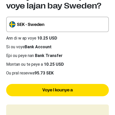
voye lajan bay Sweden?
SEK - Sweden
Ann di w ap voye
10.25 USD
Si ou voye
Bank Account
Epi ou peye nan
Bank Transfer
Montan ou te peye a
10.25 USD
Ou pral resevwa
95.73 SEK
Voye l kounye a