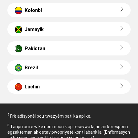
Kolonbi
Jamayik
Pakistan
Brezil
Lachin
2
Frè adisyonèl pou twazyèm pati ka aplike.
3
Tanpri asire w ke non moun k ap resevwa lajan an koresponn
egzakteman ak detay pwopriyetè kont labank la. (Enfòmasyon
yo bezwen sou kont la ka varye selon peyi a.)