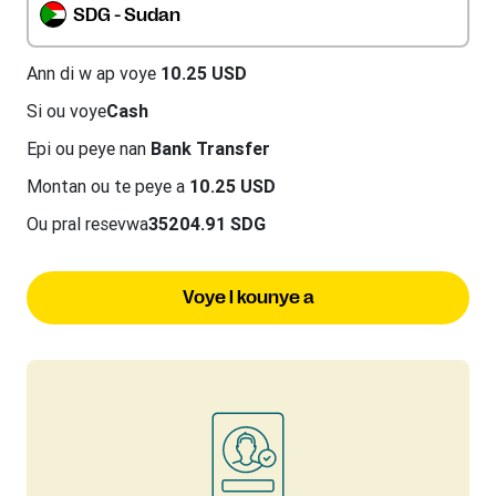
SDG - Sudan
Ann di w ap voye
10.25 USD
Si ou voye
Cash
Epi ou peye nan
Bank Transfer
Montan ou te peye a
10.25 USD
Ou pral resevwa
35204.91 SDG
Voye l kounye a