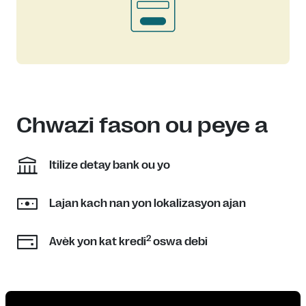
Chwazi fason ou peye a
Itilize detay bank ou yo
Lajan kach nan yon lokalizasyon ajan
2
Avèk yon kat kredi
oswa debi