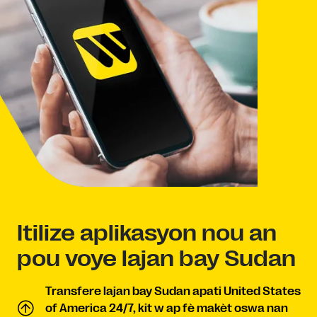
Itilize aplikasyon nou an
pou voye lajan bay Sudan
Transfere lajan bay Sudan apati United States
of America 24/7, kit w ap fè makèt oswa nan