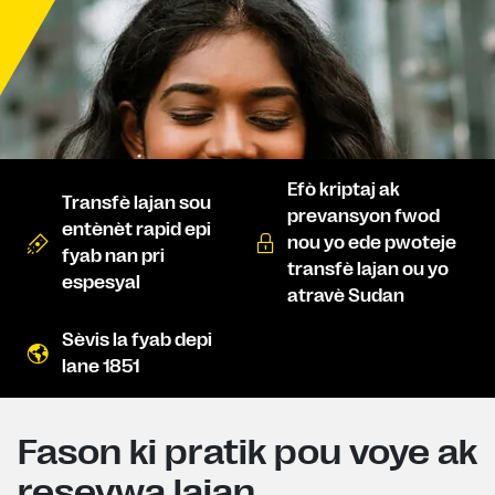
Efò kriptaj ak
Transfè lajan sou
prevansyon fwod
entènèt rapid epi
nou yo ede pwoteje
fyab nan pri
transfè lajan ou yo
espesyal
atravè Sudan
Sèvis la fyab depi
lane 1851
Fason ki pratik pou voye ak
resevwa lajan