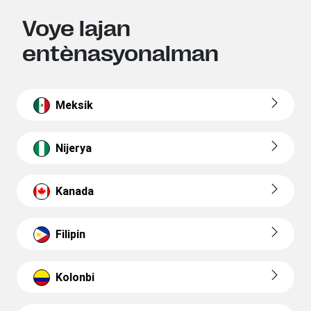
Voye lajan
entènasyonalman
Meksik
Nijerya
Kanada
Filipin
Kolonbi