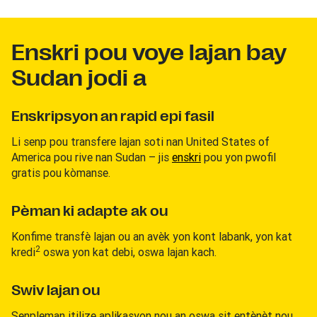
Enskri pou voye lajan bay
Sudan jodi a
Enskripsyon an rapid epi fasil
Li senp pou transfere lajan soti nan United States of
America pou rive nan Sudan – jis
enskri
pou yon pwofil
gratis pou kòmanse.
Pèman ki adapte ak ou
Konfime transfè lajan ou an avèk yon kont labank, yon kat
2
kredi
oswa yon kat debi, oswa lajan kach.
Swiv lajan ou
Senpleman itilize aplikasyon nou an oswa sit entènèt nou