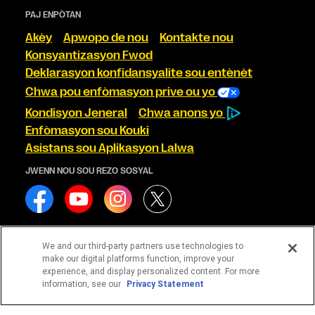
PAJ ENPÒTAN
Akèy
Apwopo de nou
Kontakte nou
Konsyantizasyon Fwod
Deklarasyon konfidansyalite sou entènèt
Chwa pou enfòmasyon prive ou yo
Kondisyon Jeneral
Chwa anons yo
Enfòmasyon sou Kouki
Asistans sou Aplikasyon Lalwa
JWENN NOU SOU REZO SOSYAL
We and our third-party partners use technologies to
make our digital platforms function, improve your
Sèvis yo se Western Union Financial Services, Inc. NMLS#
experience, and display personalized content. For more
906983 epi/oswa Western Union International Services, LLC
information, see our
Privacy Statement
NMLS# 906985 ki gendwa bay yo. Yo ka verifye konpani ki
apwouve sa yo sou sit entènèt Aksè Kliyan NMLS la -