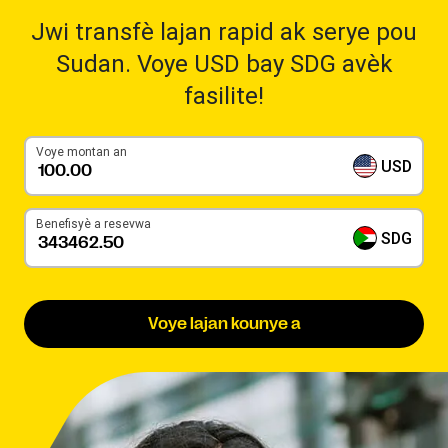
Jwi transfè lajan rapid ak serye pou
Sudan. Voye USD bay SDG avèk
fasilite!
Voye montan an
USD
Benefisyè a resevwa
SDG
Voye lajan kounye a