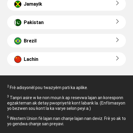
Jamayik
Pakistan
Brezil
Lachin
2
Frè adisyonèl pou twazyèm pati ka aplike.
3
Tanpri asire w ke non moun k ap resevwa lajan an koresponn
egzakteman ak detay pwopriyetè kont labank la. (Enfòmasyon
yo bezwen sou kont la ka varye selon peyi a.)
5
Western Union fè lajan nan chanje lajan nan deviz. Frè yo ak to
yo gendwa chanje san preyavi.