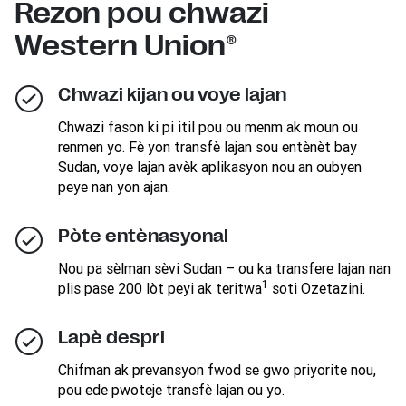
Rezon pou chwazi
Western Union®
Chwazi kijan ou voye lajan
Chwazi fason ki pi itil pou ou menm ak moun ou
renmen yo. Fè yon transfè lajan sou entènèt bay
Sudan, voye lajan avèk aplikasyon nou an oubyen
peye nan yon ajan.
Pòte entènasyonal
Nou pa sèlman sèvi Sudan – ou ka transfere lajan nan
1
plis pase 200 lòt peyi ak teritwa
soti Ozetazini.
Lapè despri
Chifman ak prevansyon fwod se gwo priyorite nou,
pou ede pwoteje transfè lajan ou yo.