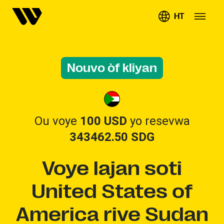
HT
Nouvo òf kliyan
Ou voye
100 USD
yo resevwa
343462.50
SDG
Voye lajan soti
United States of
America rive Sudan