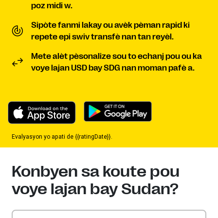
poz midi w.
Sipòte fanmi lakay ou avèk pèman rapid ki
repete epi swiv transfè nan tan reyèl.
Mete alèt pèsonalize sou to echanj pou ou ka
voye lajan USD bay SDG nan moman pafè a.
Evalyasyon yo apati de {{ratingDate}}.
Konbyen sa koute pou
voye lajan bay Sudan?