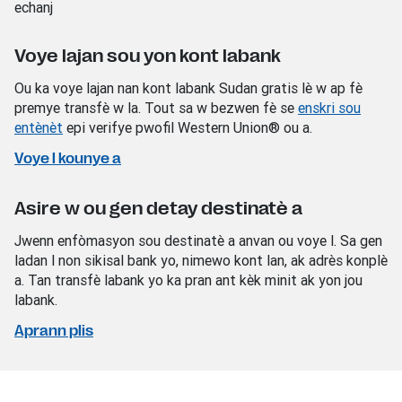
echanj
Voye lajan sou yon kont labank
Ou ka voye lajan nan kont labank Sudan gratis lè w ap fè
premye transfè w la. Tout sa w bezwen fè se
enskri sou
entènèt
epi verifye pwofil Western Union® ou a.
Voye l kounye a
Asire w ou gen detay destinatè a
Jwenn enfòmasyon sou destinatè a anvan ou voye l. Sa gen
ladan l non sikisal bank yo, nimewo kont lan, ak adrès konplè
a. Tan transfè labank yo ka pran ant kèk minit ak yon jou
labank.
Aprann plis