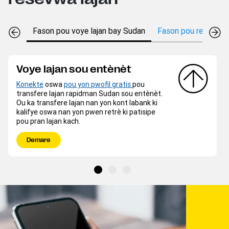
Fason pou voye lajan bay Sudan
Fason pou resevwa l
Voye lajan sou entènèt
Konekte
oswa
pou yon pwofil gratis
pou
transfere lajan rapidman Sudan sou entènèt.
Ou ka transfere lajan nan yon kont labank ki
kalifye oswa nan yon pwen retrè ki patisipe
pou pran lajan kach.
Demare