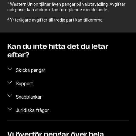
2
Western Union tjänar även pengar på valutaväxling. Avgifter
och priser kan ändras utan föregående meddelande.
3
Ytterligare avgifter till tredje part kan tillkomma.
Kan du inte hitta det du letar
efter?
Skicka pengar
Skicka pengar online
Support
Skicka pengar hos ett ombud
Vanliga frågor
Snabblänkar
Uppskatta pris
Kontakta oss
Logga in
Juridiska frågor
Kontrollera överföringsstatus
Begäran om individuella rättigheter
Registrera dig
Hitta ombud
Immateriella rättigheter
Bli ett ombud
Valutaomräknare
Integritetspolicy
Vi överför pengar över hela