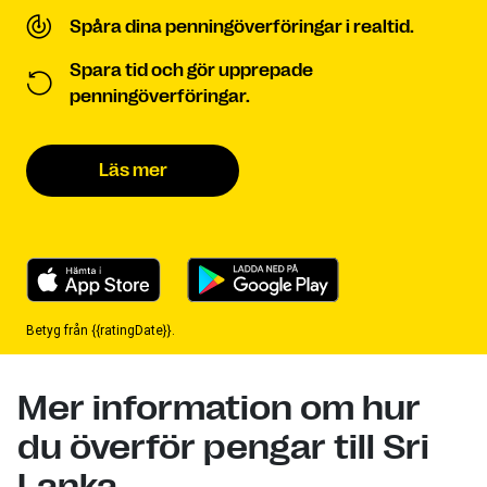
Spåra dina penningöverföringar i realtid.
Spara tid och gör upprepade
penningöverföringar.
Läs mer
Betyg från {{ratingDate}}.
Mer information om hur
du överför pengar till Sri
Lanka