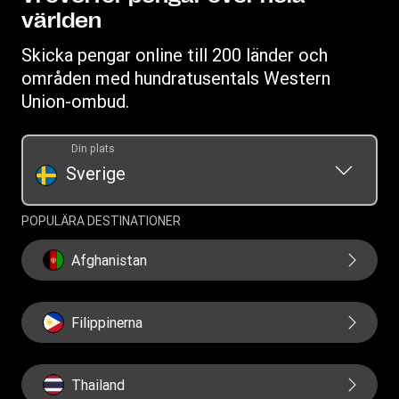
världen
Villkor
Cookieinformation
Skicka pengar online till 200 länder och
områden med hundratusentals Western
Union-ombud.
Din plats
Sverige
POPULÄRA DESTINATIONER
Afghanistan
Filippinerna
Thailand