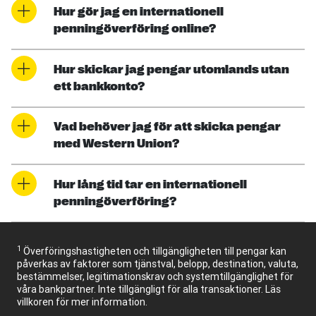
Hur gör jag en internationell
penningöverföring online?
Hur skickar jag pengar utomlands utan
ett bankkonto?
Vad behöver jag för att skicka pengar
med Western Union?
Hur lång tid tar en internationell
penningöverföring?
1
Överföringshastigheten och tillgängligheten till pengar kan
påverkas av faktorer som tjänstval, belopp, destination, valuta,
bestämmelser, legitimationskrav och systemtillgänglighet för
våra bankpartner. Inte tillgängligt för alla transaktioner. Läs
villkoren för mer information.