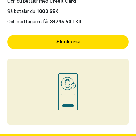
Och du betalar med
Credit Card
Så betalar du
1000 SEK
Och mottagaren får
34745.60 LKR
Skicka nu