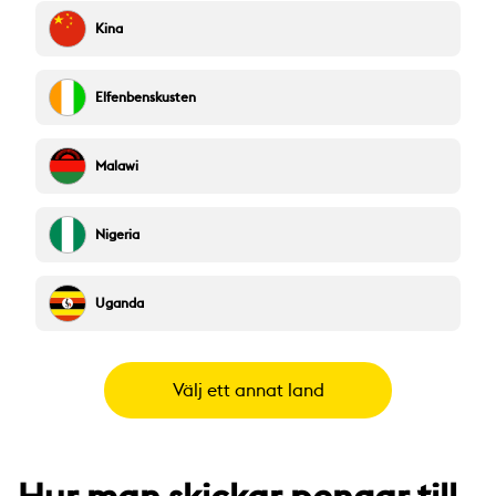
Kina
Elfenbenskusten
Malawi
Nigeria
Uganda
Välj ett annat land