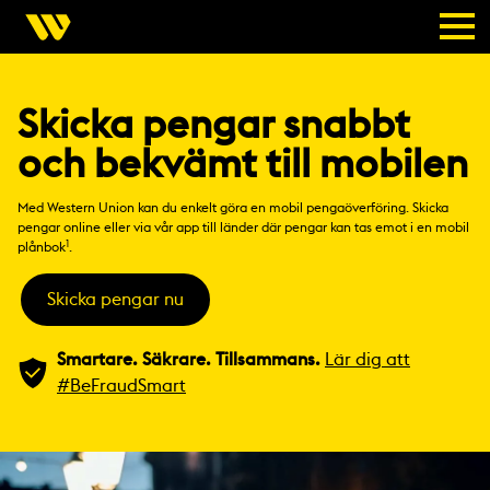
Skicka pengar snabbt
och bekvämt till mobilen
Med Western Union kan du enkelt göra en mobil pengaöverföring. Skicka
pengar online eller via vår app till länder där pengar kan tas emot i en mobil
1
plånbok
.
Skicka pengar nu
Smartare. Säkrare. Tillsammans.
Lär dig att
#BeFraudSmart