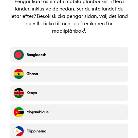
1
Pengar kan tas emot i mobila plånböcker
i flera
länder, inklusive de nedan. Ser du inte landet du
letar efter? Besök skicka pengar sidan, välj det land
du vill skicka till och se efter ikonen för
1
mobilplånbok
.
Bangladesh
Ghana
Kenya
Moçambique
Filippinerna