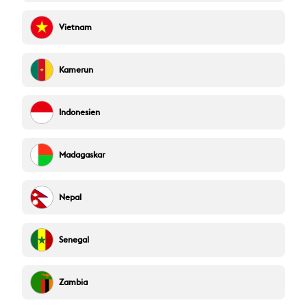
Vietnam
Kamerun
Indonesien
Madagaskar
Nepal
Senegal
Zambia