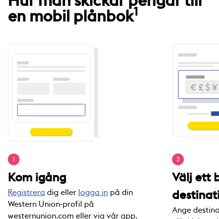
Hur man skickar pengar till
1
en mobil plånbok
1
2
Kom igång
Välj ett
Registrera
dig eller
logga in
på din
destinat
Western Union-profil på
Ange destina
westernunion.com eller via vår app.