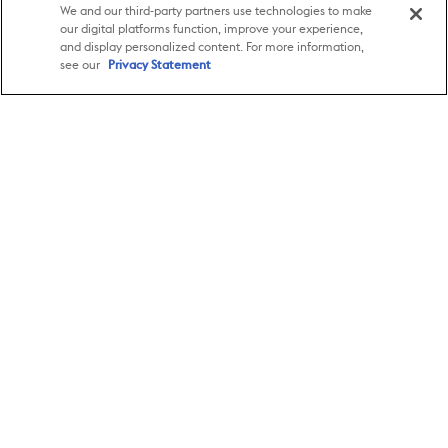
Skicka snabbt om till vänner och familj.
We and our third-party partners use technologies to make
our digital platforms function, improve your experience,
Läs mer
and display personalized content. For more information,
see our
Privacy Statement
4.7
4.5
/5
/5
Rating per den 6 mars 2026.
1
Ytterligare avgifter till tredje part kan tillkomma.
Sverige
Skicka pengar
Skicka pengar online
Support