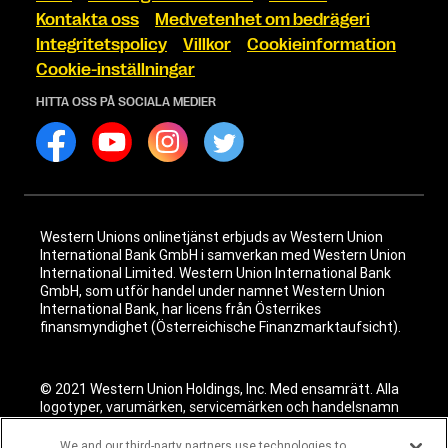
Kontakta oss
Medvetenhet om bedrägeri
Integritetspolicy
Villkor
Cookieinformation
Cookie-inställningar
HITTA OSS PÅ SOCIALA MEDIER
Western Unions onlinetjänst erbjuds av Western Union
International Bank GmbH i samverkan med Western Union
International Limited. Western Union International Bank
GmbH, som utför handel under namnet Western Union
International Bank, har licens från Österrikes
finansmyndighet (Österreichische Finanzmarktaufsicht).
© 2021 Western Union Holdings, Inc. Med ensamrätt. Alla
logotyper, varumärken, servicemärken och handelsnamn
som nämns i detta material tillhör respektive ägare.
We and our third-party partners use technologies to