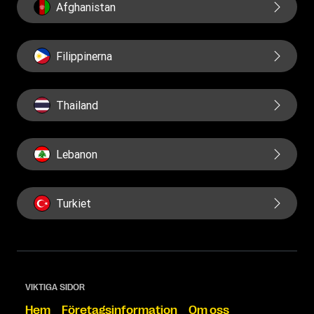
Afghanistan
Filippinerna
Thailand
Lebanon
Turkiet
VIKTIGA SIDOR
Hem
Företagsinformation
Om oss