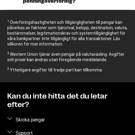
penningöverföring?
1
Överföringshastigheten och tillgängligheten till pengar kan
påverkas av faktorer som tjänstval, belopp, destination, valuta,
bestämmelser, legitimationskrav och systemtillgänglighet för
våra bankpartner. Inte tillgängligt för alla transaktioner. Läs
villkoren för mer information.
2
Western Union tjänar även pengar på valutaväxling. Avgifter
och priser kan ändras utan föregående meddelande.
3
Ytterligare avgifter till tredje part kan tillkomma.
Kan du inte hitta det du letar
efter?
Skicka pengar
Skicka pengar online
Support