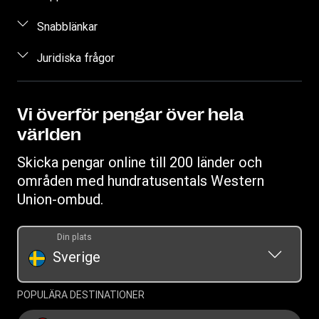
Skicka pengar hos ett ombud
Vanliga frågor
Snabblänkar
Uppskatta pris
Kontakta oss
Logga in
Juridiska frågor
Kontrollera överföringsstatus
Begäran om individuella rättigheter
Registrera dig
Hitta ombud
Immateriella rättigheter
Bli ett ombud
Valutaomräknare
Integritetspolicy
Vi överför pengar över hela
världen
Villkor
Cookieinformation
Skicka pengar online till 200 länder och
områden med hundratusentals Western
Union-ombud.
Din plats
Sverige
POPULÄRA DESTINATIONER