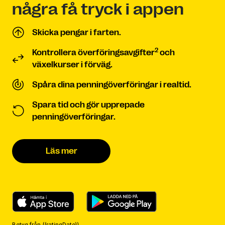
några få tryck i appen
Skicka pengar i farten.
2
Kontrollera överföringsavgifter
och
växelkurser i förväg.
Spåra dina penningöverföringar i realtid.
Spara tid och gör upprepade
penningöverföringar.
Läs mer
Betyg från {{ratingDate}}.