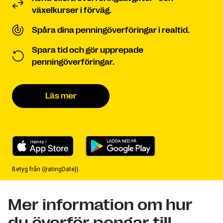
växelkurser i förväg.
Spåra dina penningöverföringar i realtid.
Spara tid och gör upprepade
penningöverföringar.
Läs mer
Betyg från {{ratingDate}}.
Mer information om hur
du överför pengar till