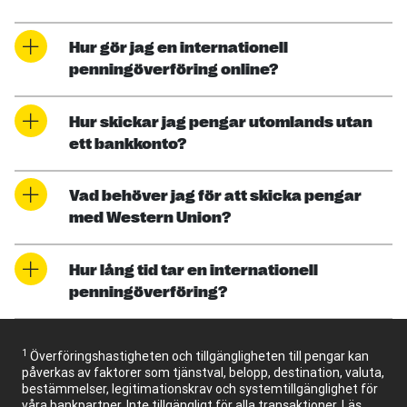
Hur gör jag en internationell
penningöverföring online?
Hur skickar jag pengar utomlands utan
ett bankkonto?
Vad behöver jag för att skicka pengar
med Western Union?
Hur lång tid tar en internationell
penningöverföring?
1
Överföringshastigheten och tillgängligheten till pengar kan
påverkas av faktorer som tjänstval, belopp, destination, valuta,
bestämmelser, legitimationskrav och systemtillgänglighet för
våra bankpartner. Inte tillgängligt för alla transaktioner. Läs