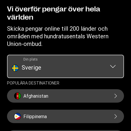
Bli ett ombud
Valutaomräknare
Integritetspolicy
Vi överför pengar över hela
världen
Villkor
Cookieinformation
Skicka pengar online till 200 länder och
områden med hundratusentals Western
Union-ombud.
Din plats
Sverige
POPULÄRA DESTINATIONER
Afghanistan
Filippinerna