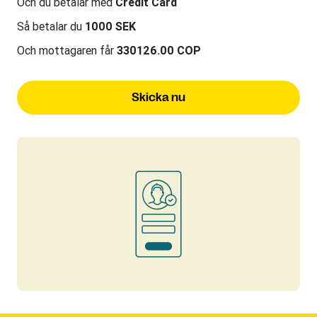
Och du betalar med
Credit Card
Så betalar du
1000 SEK
Och mottagaren får
330126.00 COP
Skicka nu