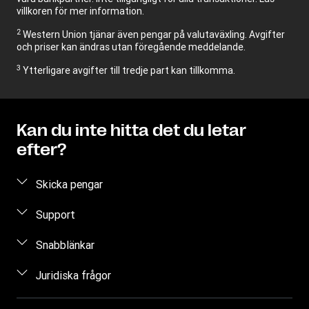
villkoren för mer information.
2
Western Union tjänar även pengar på valutaväxling. Avgifter
och priser kan ändras utan föregående meddelande.
3
Ytterligare avgifter till tredje part kan tillkomma.
Kan du inte hitta det du letar
efter?
Skicka pengar
Skicka pengar online
Support
Skicka pengar hos ett ombud
Vanliga frågor
Snabblänkar
Uppskatta pris
Kontakta oss
Logga in
Juridiska frågor
Kontrollera överföringsstatus
Begäran om individuella rättigheter
Registrera dig
Hitta ombud
Immateriella rättigheter